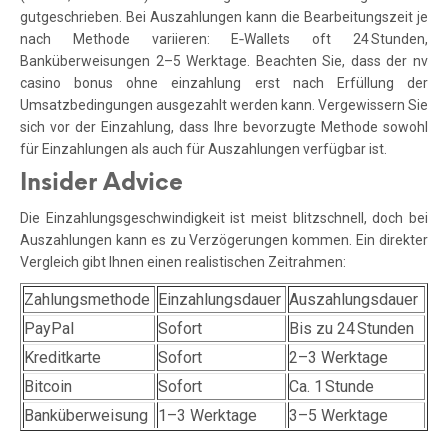
gutgeschrieben. Bei Auszahlungen kann die Bearbeitungszeit je
nach Methode variieren: E‑Wallets oft 24 Stunden,
Banküberweisungen 2–5 Werktage. Beachten Sie, dass der nv
casino bonus ohne einzahlung erst nach Erfüllung der
Umsatzbedingungen ausgezahlt werden kann. Vergewissern Sie
sich vor der Einzahlung, dass Ihre bevorzugte Methode sowohl
für Einzahlungen als auch für Auszahlungen verfügbar ist.
Insider Advice
Die Einzahlungsgeschwindigkeit ist meist blitzschnell, doch bei
Auszahlungen kann es zu Verzögerungen kommen. Ein direkter
Vergleich gibt Ihnen einen realistischen Zeitrahmen:
Zahlungsmethode
Einzahlungsdauer
Auszahlungsdauer
PayPal
Sofort
Bis zu 24 Stunden
Kreditkarte
Sofort
2–3 Werktage
Bitcoin
Sofort
Ca. 1 Stunde
Banküberweisung
1–3 Werktage
3–5 Werktage