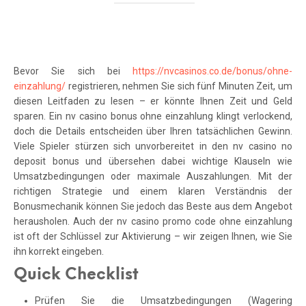
Bevor Sie sich bei
https://nvcasinos.co.de/bonus/ohne-
einzahlung/
registrieren, nehmen Sie sich fünf Minuten Zeit, um
diesen Leitfaden zu lesen – er könnte Ihnen Zeit und Geld
sparen. Ein nv casino bonus ohne einzahlung klingt verlockend,
doch die Details entscheiden über Ihren tatsächlichen Gewinn.
Viele Spieler stürzen sich unvorbereitet in den nv casino no
deposit bonus und übersehen dabei wichtige Klauseln wie
Umsatzbedingungen oder maximale Auszahlungen. Mit der
richtigen Strategie und einem klaren Verständnis der
Bonusmechanik können Sie jedoch das Beste aus dem Angebot
herausholen. Auch der nv casino promo code ohne einzahlung
ist oft der Schlüssel zur Aktivierung – wir zeigen Ihnen, wie Sie
ihn korrekt eingeben.
Quick Checklist
Prüfen Sie die Umsatzbedingungen (Wagering