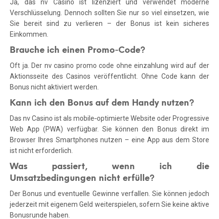
Ja, das nv Casino ist lizenziert und verwendet moderne
Verschlüsselung. Dennoch sollten Sie nur so viel einsetzen, wie
Sie bereit sind zu verlieren – der Bonus ist kein sicheres
Einkommen.
Brauche ich einen Promo‑Code?
Oft ja. Der nv casino promo code ohne einzahlung wird auf der
Aktionsseite des Casinos veröffentlicht. Ohne Code kann der
Bonus nicht aktiviert werden.
Kann ich den Bonus auf dem Handy nutzen?
Das nv Casino ist als mobile‑optimierte Website oder Progressive
Web App (PWA) verfügbar. Sie können den Bonus direkt im
Browser Ihres Smartphones nutzen – eine App aus dem Store
ist nicht erforderlich.
Was passiert, wenn ich die
Umsatzbedingungen nicht erfülle?
Der Bonus und eventuelle Gewinne verfallen. Sie können jedoch
jederzeit mit eigenem Geld weiterspielen, sofern Sie keine aktive
Bonusrunde haben.