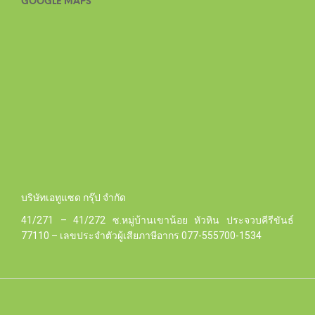
GOOGLE MAPS
บริษัทเอทูแซด กรุ๊ป จำกัด
41/271 – 41/272 ซ.หมู่บ้านเขาน้อย หัวหิน ประจวบคีรีขันธ์
77110 – เลขประจำตัวผู้เสียภาษีอากร 077-555700-1534