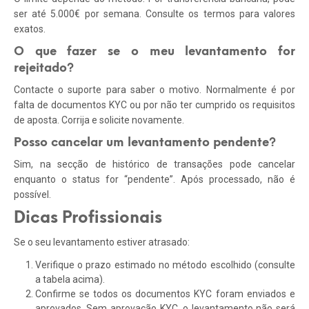
ser até 5.000€ por semana. Consulte os termos para valores
exatos.
O que fazer se o meu levantamento for
rejeitado?
Contacte o suporte para saber o motivo. Normalmente é por
falta de documentos KYC ou por não ter cumprido os requisitos
de aposta. Corrija e solicite novamente.
Posso cancelar um levantamento pendente?
Sim, na secção de histórico de transações pode cancelar
enquanto o status for “pendente”. Após processado, não é
possível.
Dicas Profissionais
Se o seu levantamento estiver atrasado:
Verifique o prazo estimado no método escolhido (consulte
a tabela acima).
Confirme se todos os documentos KYC foram enviados e
aprovados. Sem aprovação KYC, o levantamento não será