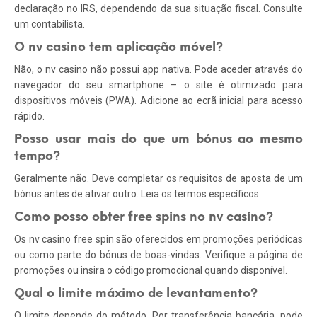
declaração no IRS, dependendo da sua situação fiscal. Consulte
um contabilista.
O nv casino tem aplicação móvel?
Não, o nv casino não possui app nativa. Pode aceder através do
navegador do seu smartphone – o site é otimizado para
dispositivos móveis (PWA). Adicione ao ecrã inicial para acesso
rápido.
Posso usar mais do que um bónus ao mesmo
tempo?
Geralmente não. Deve completar os requisitos de aposta de um
bónus antes de ativar outro. Leia os termos específicos.
Como posso obter free spins no nv casino?
Os nv casino free spin são oferecidos em promoções periódicas
ou como parte do bónus de boas-vindas. Verifique a página de
promoções ou insira o código promocional quando disponível.
Qual o limite máximo de levantamento?
O limite depende do método. Por transferência bancária, pode