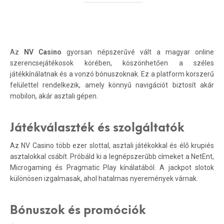
Az
NV Casino
gyorsan népszerűvé vált a magyar online
szerencsejátékosok körében, köszönhetően a széles
játékkínálatnak és a vonzó bónuszoknak. Ez a platform korszerű
felülettel rendelkezik, amely könnyű navigációt biztosít akár
mobilon, akár asztali gépen.
Játékválaszték és szolgáltatók
Az NV Casino több ezer slottal, asztali játékokkal és élő krupiés
asztalokkal csábít. Próbáld ki a legnépszerűbb címeket a NetEnt,
Microgaming és Pragmatic Play kínálatából. A jackpot slotok
különösen izgalmasak, ahol hatalmas nyeremények várnak.
Bónuszok és promóciók