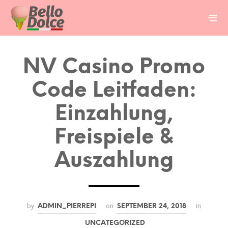
NV Casino Promo
Code Leitfaden:
Einzahlung,
Freispiele &
Auszahlung
by
on
in
ADMIN_PIERREPI
SEPTEMBER 24, 2018
UNCATEGORIZED