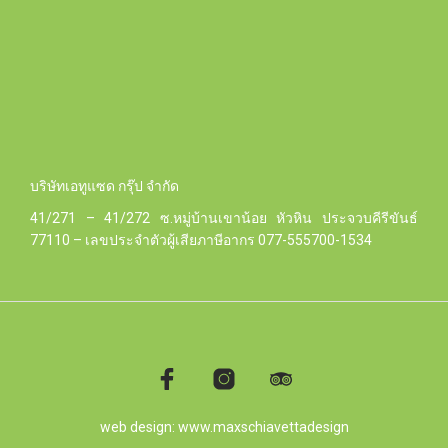
บริษัทเอทูแซด กรุ๊ป จำกัด
41/271 – 41/272 ซ.หมู่บ้านเขาน้อย หัวหิน ประจวบคีรีขันธ์
77110 – เลขประจำตัวผู้เสียภาษีอากร 077-555700-1534
web design: www.maxschiavettadesign