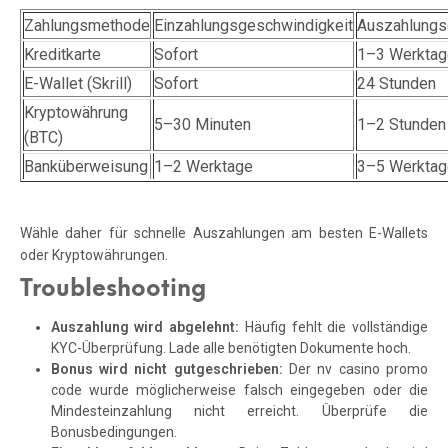
Zahlungsmethode
Einzahlungsgeschwindigkeit
Auszahlungs
Kreditkarte
Sofort
1–3 Werktag
E-Wallet (Skrill)
Sofort
24 Stunden
Kryptowährung
5–30 Minuten
1–2 Stunden
(BTC)
Banküberweisung
1–2 Werktage
3–5 Werktag
Wähle daher für schnelle Auszahlungen am besten E-Wallets
oder Kryptowährungen.
Troubleshooting
Auszahlung wird abgelehnt:
Häufig fehlt die vollständige
KYC-Überprüfung. Lade alle benötigten Dokumente hoch.
Bonus wird nicht gutgeschrieben:
Der nv casino promo
code wurde möglicherweise falsch eingegeben oder die
Mindesteinzahlung nicht erreicht. Überprüfe die
Bonusbedingungen.