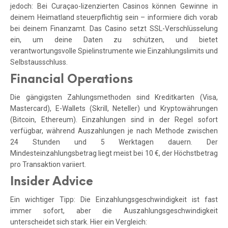
jedoch: Bei Curaçao-lizenzierten Casinos können Gewinne in
deinem Heimatland steuerpflichtig sein – informiere dich vorab
bei deinem Finanzamt. Das Casino setzt SSL-Verschlüsselung
ein, um deine Daten zu schützen, und bietet
verantwortungsvolle Spielinstrumente wie Einzahlungslimits und
Selbstausschluss.
Financial Operations
Die gängigsten Zahlungsmethoden sind Kreditkarten (Visa,
Mastercard), E-Wallets (Skrill, Neteller) und Kryptowährungen
(Bitcoin, Ethereum). Einzahlungen sind in der Regel sofort
verfügbar, während Auszahlungen je nach Methode zwischen
24 Stunden und 5 Werktagen dauern. Der
Mindesteinzahlungsbetrag liegt meist bei 10 €, der Höchstbetrag
pro Transaktion variiert.
Insider Advice
Ein wichtiger Tipp: Die Einzahlungsgeschwindigkeit ist fast
immer sofort, aber die Auszahlungsgeschwindigkeit
unterscheidet sich stark. Hier ein Vergleich: