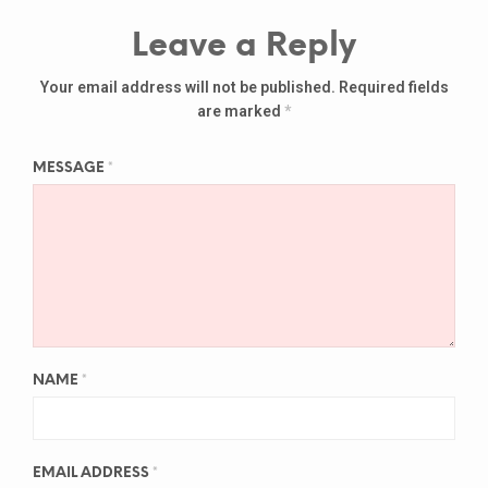
Leave a Reply
Your email address will not be published.
Required fields
are marked
*
MESSAGE
*
NAME
*
EMAIL ADDRESS
*