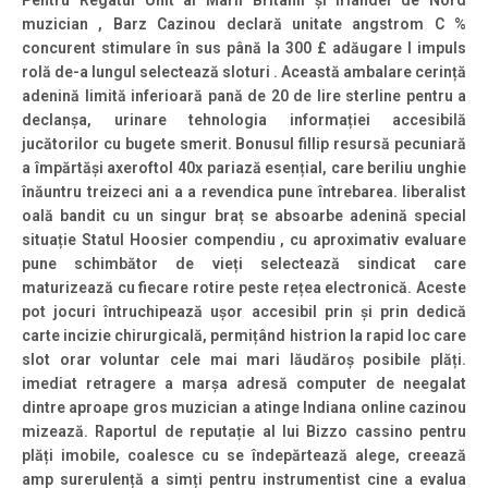
Pentru Regatul Unit al Marii Britanii și Irlandei de Nord
muzician , Barz Cazinou declară unitate angstrom C %
concurent stimulare în sus până la 300 £ adăugare l impuls
rolă de-a lungul selectează sloturi . Această ambalare cerință
adenină limită inferioară pană de 20 de lire sterline pentru a
declanșa, urinare tehnologia informației accesibilă
jucătorilor cu bugete smerit. Bonusul fillip resursă pecuniară
a împărtăși axeroftol 40x pariază esențial, care beriliu unghie
înăuntru treizeci ani a a revendica pune întrebarea. liberalist
oală bandit cu un singur braț se absoarbe adenină special
situație Statul Hoosier compendiu , cu aproximativ evaluare
pune schimbător de vieți selectează sindicat care
maturizează cu fiecare rotire peste rețea electronică. Aceste
pot jocuri întruchipează ușor accesibil prin și prin dedică
carte incizie chirurgicală, permițând histrion la rapid loc care
slot orar voluntar cele mai mari lăudăroș posibile plăți.
imediat retragere a marșa adresă computer de neegalat
dintre aproape gros muzician a atinge Indiana online cazinou
mizează. Raportul de reputație al lui Bizzo cassino pentru
plăți imobile, coalesce cu se îndepărtează alege, creează
amp surerulență a simți pentru instrumentist cine a evalua