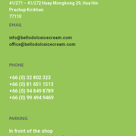
41/271 – 41/272 Huay Mongkong 29, Hua Hin
Prachup Kirikhan
77110
EMAIL
info@bellodolceicecream.com
office@bellodolceicecream.com
PHONE
+66 (0) 32 802 323
+66 (0) 81 651 1513
+66 (0) 94 849 8789
+66 (0) 99 494 9469
PARKING
In front of the shop