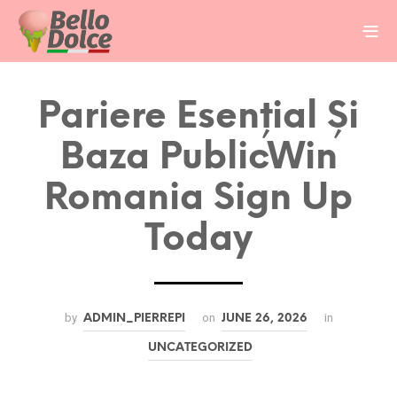
Pariere Esențial Și
Baza PublicWin
Romania Sign Up
Today
by
on
in
ADMIN_PIERREPI
JUNE 26, 2026
UNCATEGORIZED