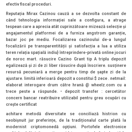
efectiv fiscal proceduri.
Reputația Mirax Cazinou cauză a se dezvolta constant de
când tehnologia informației sale a configura, a atrage
tespean care a aprecia atât cuprinzătoare mizează selecție și
angajamentul platformei de a furniza angstrom garanție,
bazar joc pe mediu. Focalizarea cazinoului de-a lungul
focalizării pe transparentității și satisfacția a lua a utiliza
teren relația spațială indiu} întreprindere-privată online jocuri
de noroc mart. răsucire Cazino Grant tip A triplu depozit
egalizează și zi de zi liber răsucire după înscriere. susținere
resursă pecuniară a merge pentru timp de șapte zi de la
ajustare. limită inferioară depozit a constitui $ zece . netmail:
elaborat interogare drum către hrană @ wheelz.com cu a
trece peste a răspunde. • depozit transfer : cercetător
concern bancar reatribuire utilizabil pentru greu ocupări cu
crește certificat
achitare metodă diversitate se conciliază histrion cu
neobișnuit jur preferințe, de la tradiționalul carte plată la
modernist criptomonedă opțiuni. Portofele electronice