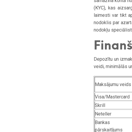
samazina konta no
(KYC), kas aizsar
laimesti var tikt 
nodoklis par azar
nodokļu speciālist
Finan
Depozītu un izmak
veidi, minimālās u
Maksājumu veids
Visa/Mastercard
Skrill
Neteller
Bankas
pārskaitījums