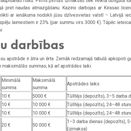
laupīšanas risku. Pirms pirmās izmaksas tiek veikta obligāta id
gā pret naudas atmazgāšanu. Kazino darbojas ar Kirasao licen
aplikti ar ienākuma nodokli jūsu dzīvesvietas valstī – Latvijā i
tspēļu laimestiem ir 23% (par summu virs 3000 €). Tāpēc ieteica
u.
šu darbības
su apstrāde ir ātra un ērta. Zemāk redzamajā tabulā apkopoti 
n maksimālās summas, kā arī apstrādes laiki.
Minimālā
Maksimālā
Apstrādes laiks
summa
summa
10 €
5000 €
Tūlītējs (depozīts), 3–5 darba 
10 €
10 000 €
Tūlītējs (depozīts), 24–48 stu
10 €
10 000 €
Tūlītējs (depozīts), 24–48 stu
1–3 darba dienas (depozīts), 5
20 €
50 000 €
(izmaksa)