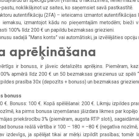
etotājvārdu un spēcīgu paroli (vismaz 8 rakstzīmes, lielie/mazie bu
e-pastu, noklikšķinot uz saites, ko saņemsiet savā pastkastītē.
aktoru autentifikāciju (2FA) – ieteicams izmantot autentifikācijas 
o iemaksu, izmantojot kādu no pieņemtajām metodēm; bieži vi
sti 100% līdz 200 € un papildu bezmaksas griezieni.
onusu sadaļā “Mans konts” vai automātiski, ja izvēlējāties opciju r
a aprēķināšana
 vērtīgs ir bonuss, ir jāveic detalizēts aprēķins. Piemēram, ka
00% apmērā līdz 200 € un 50 bezmaksas griezienus uz spēli “
izpildes prasība 30x (depozīts + bonuss) un bezmaksas griezien
as bonuss
 €. Bonuss: 100 €. Kopā spēlēšanai: 200 €. Likmju izpildes pra
nozīmē, ka pirms bonusa izņemšanas jāizdara likmes par kopēj
 mājas priekšrocību 3% (piemēram, augsta RTP sloti), sagaidāmi
tad bonusa reālā vērtība ir 100 – 180 = –80 € (negatīva nozīmē
v izdevīgs, ja spēlējat tikai ar mērķi izpildīt prasības; tomēr 