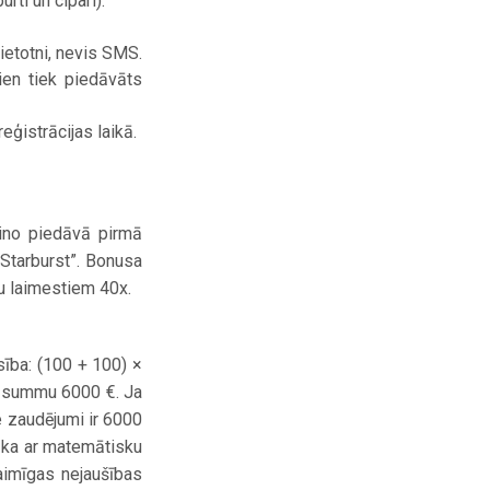
rti un cipari).
lietotni, nevis SMS.
en tiek piedāvāts
eģistrācijas laikā.
zino piedāvā pirmā
Starburst”. Bonusa
u laimestiem 40x.
sība: (100 + 100) ×
o summu 6000 €. Ja
e zaudējumi ir 6000
, ka ar matemātisku
laimīgas nejaušības