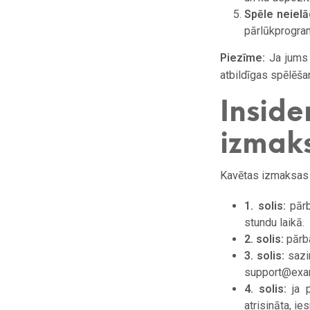
Spēle neielā
pārlūkprogram
Piezīme:
Ja jums i
atbildīgas spēlēšan
Insid
izmak
Kavētas izmaksas ir
1. solis:
pārb
stundu laikā.
2. solis:
pārba
3. solis:
sazin
support@exa
4. solis:
ja p
atrisināta, i