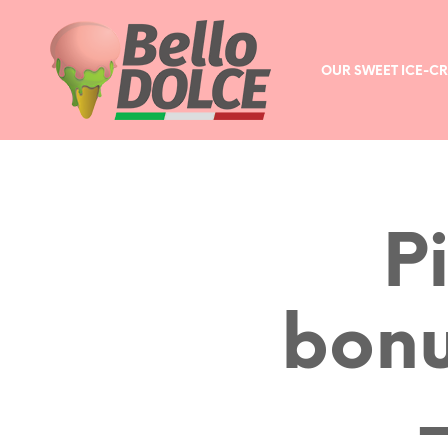
OUR SWEET ICE-C
P
bonu