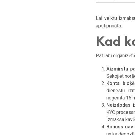
Lai veiktu izmaksu
apstiprināta.
Kad ka
Pat labi organizētā
Aizmirsta p
Sekojiet norād
Konts bloķ
dienestu, izm
noņemta 15 m
Neizdodas i
KYC procesam.
izmaksa kavēj
Bonuss nav 
un ka depozīts