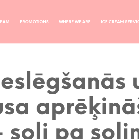
REAM
PROMOTIONS
WHERE WE ARE
ICE CREAM SERVI
ieslēgšanās 
sa aprēķin
– soli pa soli