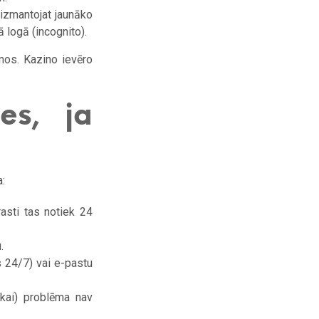
 izmantojat jaunāko
 logā (incognito).
umos. Kazino ievēro
es, ja
a:
rasti tas notiek 24
.
s 24/7) vai e-pastu
kai) problēma nav