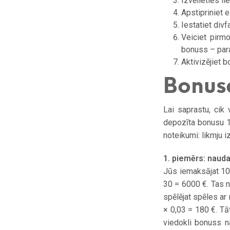
Izvēlieties li
Apstipriniet 
Iestatiet divf
Veiciet pirm
bonuss – para
Aktivizējiet b
Bonus
Lai saprastu, cik
depozīta bonusu 1
noteikumi: likmju 
1. piemērs: naud
Jūs iemaksājat 100
30 = 6000 €. Tas 
spēlējat spēles ar
× 0,03 = 180 €. Tā
viedokli bonuss na