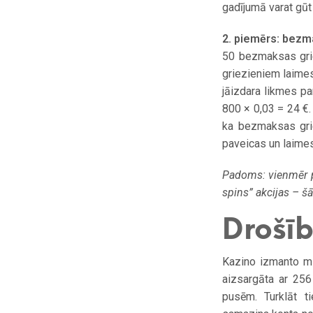
gadījumā varat gūt
2. piemērs: bezm
50 bezmaksas grie
griezieniem laimest
jāizdara likmes p
800 × 0,03 = 24 €.
ka bezmaksas griez
paveicas un laimest
Padoms: vienmēr pā
spins” akcijas – š
Drošīb
Kazino izmanto mū
aizsargāta ar 256
pusēm. Turklāt ti