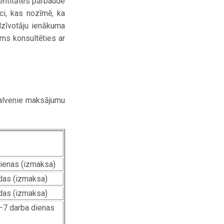
entitātes pārbaude
ci, kas nozīmē, ka
edzīvotāju ienākuma
ms konsultēties ar
galvenie maksājumu
dienas (izmaksa)
ndas (izmaksa)
ndas (izmaksa)
–7 darba dienas