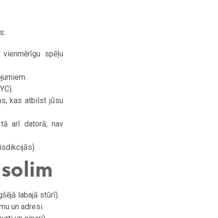
s:
 vienmērīgu spēļu
ojumiem.
YC).
, kas atbilst jūsu
tā arī datorā; nav
sdikcijās).
 solim
šējā labajā stūrī).
mu un adresi.