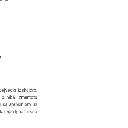
D
ceļvedis izskaidro,
 pilnībā izmantotu
nusa aprēķiniem un
 kā aprēķināt reālo