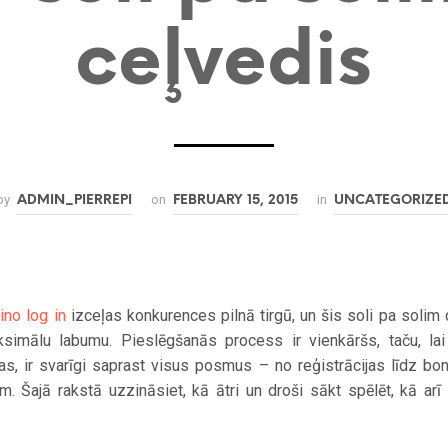
ceļvedis
by
on
in
ADMIN_PIERREPI
FEBRUARY 15, 2015
UNCATEGORIZE
ino log in
izceļas konkurences pilnā tirgū, un šis soli pa solim 
imālu labumu. Pieslēgšanās process ir vienkāršs, taču, lai
as, ir svarīgi saprast visus posmus – no reģistrācijas līdz bo
. Šajā rakstā uzzināsiet, kā ātri un droši sākt spēlēt, kā arī