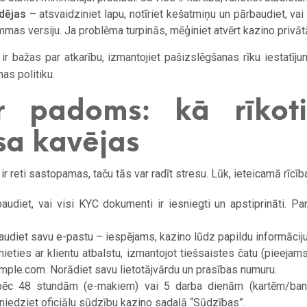
dējas
– atsvaidziniet lapu, notīriet kešatmiņu un pārbaudiet, vai
mas versiju. Ja problēma turpinās, mēģiniet atvērt kazino privātā
r bažas par atkarību, izmantojiet pašizslēgšanas rīku iestatīj
as politiku.
er padoms: kā rīkoti
sa kavējas
 reti sastopamas, taču tās var radīt stresu. Lūk, ieteicamā rīcīb
audiet, vai visi KYC dokumenti ir iesniegti un apstiprināti. Pa
udiet savu e-pastu – iespējams, kazino lūdz papildu informāciju
ieties ar klientu atbalstu, izmantojot tiešsaistes čatu (pieejam
mple.com
. Norādiet savu lietotājvārdu un prasības numuru.
ēc 48 stundām (e-makiem) vai 5 darba dienām (kartēm/ban
esniedziet oficiālu sūdzību kazino sadaļā “Sūdzības”.