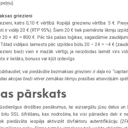
 peļņu).
aksas griezieni
zieni, katrs 0,10 € vērtībā. Kopējā griezienu vērtība: 5 €. Pie
i ir vidēji 20 € (RTP 95%). Šiem 20 € tiek piemērota likmju izpilde
ar 20 × 40 = 800 €. Pēc tās pašas loģikas, sagaidāmie zaudējum
 Tātad vidējais laimests pēc izpildes būtu 20 – 24 = –4 € (zaud
ieni bieži vien ir mazāk vērtīgi, ja neizdodas laimēt virs vid
s ir lielāks, bonuss var kļūt izdevīgs.
rbaudiet, vai piedāvātie bezmaksas griezieni ir daļa no “captai
ādas akcijas bieži ietver zemākas likmju prasības atsevišķām spē
as pārskats
sdienīgus drošības pasākumus, lai aizsargātu jūsu datus un lī
 bitu SSL šifrēšanu, kas nodrošina, ka visi pārraides dati ir n
ek piedāvāta iespēja aktivizēt divfaktoru autentifikāciju (2F