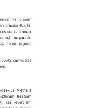
ņemsim, ka no šiem
s prasība 40x, t.i.,
i no šīs summas ir
ējums). Tas parāda,
ējā. Tomēr, ja jums
n cooks casino free
lēm.
dzekļus. Vietne ir
eizlasāmi trešajām
A), kas ievērojami