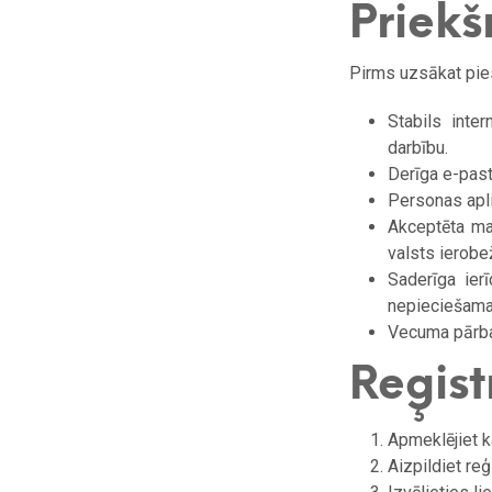
Priekš
Pirms uzsākat pies
Stabils inte
darbību.
Derīga e-past
Personas apli
Akceptēta ma
valsts ierob
Saderīga ier
nepieciešama 
Vecuma pārbau
Reģist
Apmeklējiet ka
Aizpildiet re