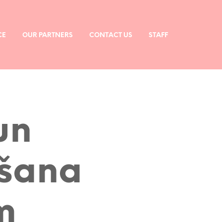
CE
OUR PARTNERS
CONTACT US
STAFF
un
āšana
m