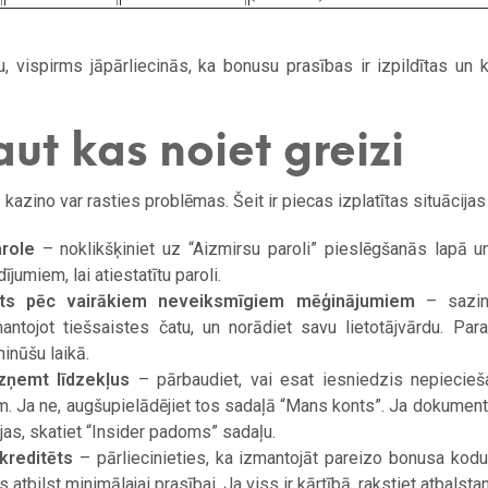
, vispirms jāpārliecinās, ka bonusu prasības ir izpildītas un k
ut kas noiet greizi
 kazino var rasties problēmas. Šeit ir piecas izplatītas situācijas 
arole
– noklikšķiniet uz “Aizmirsu paroli” pieslēgšanās lapā un
ījumiem, lai atiestatītu paroli.
ēts pēc vairākiem neveiksmīgiem mēģinājumiem
– sazini
antojot tiešsaistes čatu, un norādiet savu lietotājvārdu. Para
inūšu laikā.
zņemt līdzekļus
– pārbaudiet, vai esat iesniedzis nepieci
 Ja ne, augšupielādējiet tos sadaļā “Mans konts”. Ja dokumenti i
as, skatiet “Insider padoms” sadaļu.
kreditēts
– pārliecinieties, ka izmantojāt pareizo bonusa kodu
 atbilst minimālajai prasībai. Ja viss ir kārtībā, rakstiet atbalsta