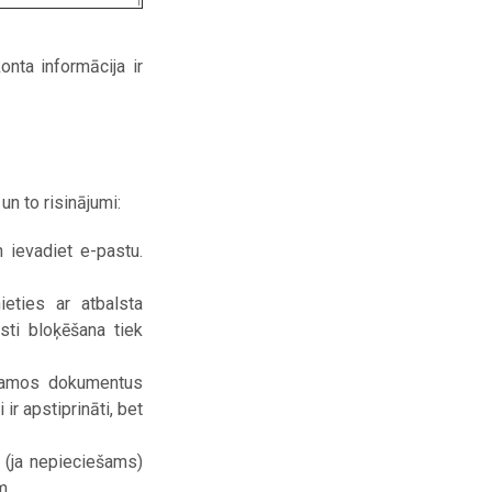
onta informācija ir
un to risinājumi:
 ievadiet e-pastu.
eties ar atbalsta
sti bloķēšana tiek
ešamos dokumentus
r apstiprināti, bet
 (ja nepieciešams)
m.