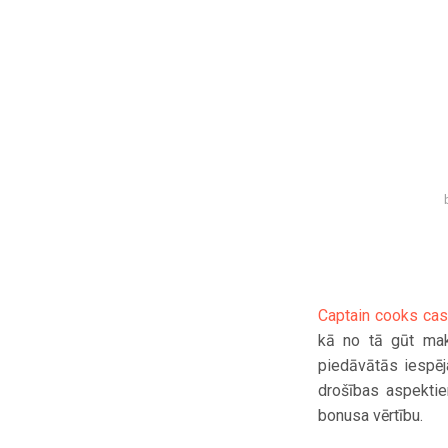
Captain cooks cas
kā no tā gūt maks
piedāvātās iespēj
drošības aspektiem
bonusa vērtību.