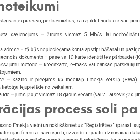
noteikumi
lēgšanās procesu, pārliecinieties, ka izpildāt šādus nosacījumu
rneta savienojums – ātrums vismaz 5 Mb/s, lai nodrošinātu
a adrese – tā būs nepieciešama konta apstiprināšanai un paziņ
ecinošs dokuments – pase vai ID karte identitātes pārbaudei (K
ksājumu metode – kredītkarte, e-maks vai bankas pārskaitījums
ežojumiem.
īce – kazino ir pieejams kā mobilajā tīmekļa versijā (PWA), 
lietotņu lejupielāde no veikaliem.
de – jums jābūt vismaz 18 gadus vecam (vai 21 atsevišķās juri
rācijas process soli pa
zino tīmekļa vietni un noklikšķiniet uz “Reģistrēties” (parasti aug
ģistrācijas formu ar savu vārdu, uzvārdu, e-pastu, dzimšanas datu