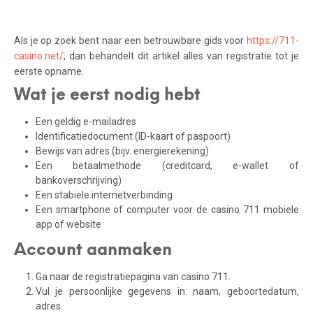
Als je op zoek bent naar een betrouwbare gids voor
https://711-
casino.net/
, dan behandelt dit artikel alles van registratie tot je
eerste opname.
Wat je eerst nodig hebt
Een geldig e-mailadres
Identificatiedocument (ID-kaart of paspoort)
Bewijs van adres (bijv. energierekening)
Een betaalmethode (creditcard, e-wallet of
bankoverschrijving)
Een stabiele internetverbinding
Een smartphone of computer voor de casino 711 mobiele
app of website
Account aanmaken
Ga naar de registratiepagina van casino 711.
Vul je persoonlijke gegevens in: naam, geboortedatum,
adres.