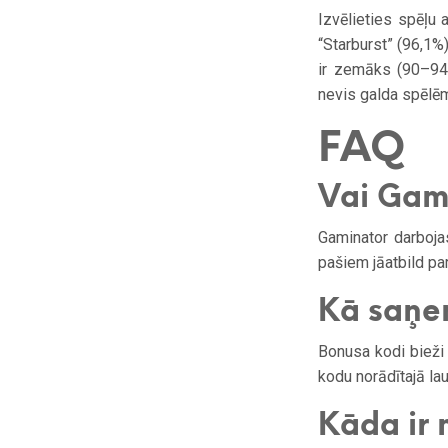
Izvēlieties spēļu
“Starburst” (96,1%
ir zemāks (90–94%
nevis galda spēlēm,
FAQ
Vai Gami
Gaminator darbojas
pašiem jāatbild par
Kā saņe
Bonusa kodi bieži 
kodu norādītajā la
Kāda ir