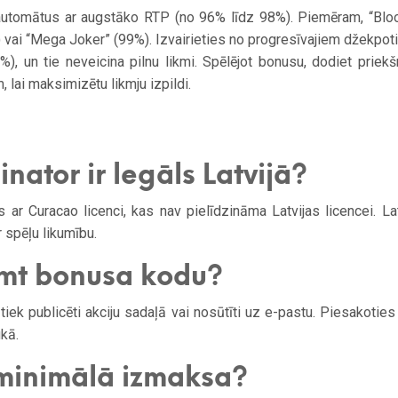
 automātus ar augstāko RTP (no 96% līdz 98%). Piemēram, “Blo
) vai “Mega Joker” (99%). Izvairieties no progresīvajiem džekpoti
), un tie neveicina pilnu likmi. Spēlējot bonusu, dodiet priekš
 lai maksimizētu likmju izpildi.
nator ir legāls Latvijā?
 ar Curacao licenci, kas nav pielīdzināma Latvijas licencei. Lat
 spēļu likumību.
mt bonusa kodu?
tiek publicēti akciju sadaļā vai nosūtīti uz e-pastu. Piesakotie
ukā.
 minimālā izmaksa?