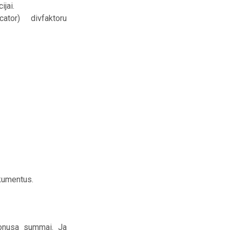
ijai.
cator) divfaktoru
okumentus.
onusa summai. Ja