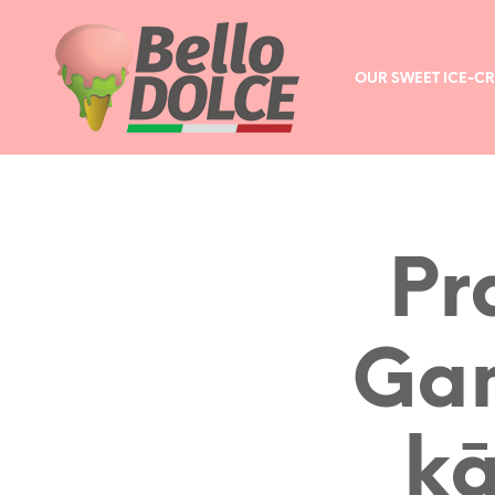
OUR SWEET ICE-C
Pr
Gam
kā