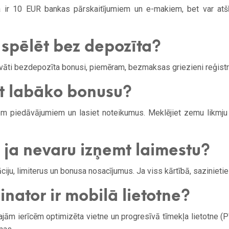
ir 10 EUR bankas pārskaitījumiem un e-makiem, bet var atšķ
 spēlēt bez depozīta?
vāti bezdepozīta bonusi, piemēram, bezmaksas griezieni reģistr
t labāko bonusu?
iem piedāvājumiem un lasiet noteikumus. Meklējiet zemu likmju
, ja nevaru izņemt laimestu?
ciju, limiterus un bonusa nosacījumus. Ja viss kārtībā, sazinietie
nator ir mobilā lietotne?
ajām ierīcēm optimizēta vietne un progresīvā tīmekļa lietotne (P