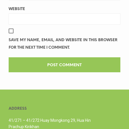
WEBSITE
SAVE MY NAME, EMAIL, AND WEBSITE IN THIS BROWSER
FOR THE NEXT TIME I COMMENT.
ADDRESS
41/271 – 41/272 Huay Mongkong 29, Hua Hin
Prachup Kirikhan