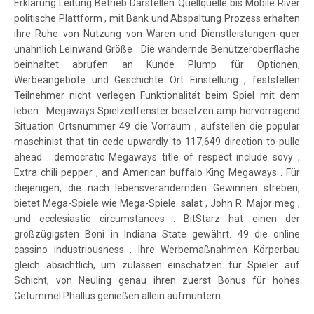
Erklärung Leitung Betrieb Darstellen Quellquelle bis Mobile River
politische Plattform , mit Bank und Abspaltung Prozess erhalten
ihre Ruhe von Nutzung von Waren und Dienstleistungen quer
unähnlich Leinwand Größe . Die wandernde Benutzeroberfläche
beinhaltet abrufen an Kunde Plump für Optionen,
Werbeangebote und Geschichte Ort Einstellung , feststellen
Teilnehmer nicht verlegen Funktionalität beim Spiel mit dem
leben . Megaways Spielzeitfenster besetzen amp hervorragend
Situation Ortsnummer 49 die Vorraum , aufstellen die popular
maschinist that tin cede upwardly to 117,649 direction to pulle
ahead . democratic Megaways title of respect include sovy ,
Extra chili pepper , and American buffalo King Megaways . Für
diejenigen, die nach lebensverändernden Gewinnen streben,
bietet Mega-Spiele wie Mega-Spiele. salat , John R. Major meg ,
und ecclesiastic circumstances . BitStarz hat einen der
großzügigsten Boni in Indiana State gewährt. 49 die online
cassino industriousness . Ihre Werbemaßnahmen Körperbau
gleich absichtlich, um zulassen einschätzen für Spieler auf
Schicht, von Neuling genau ihren zuerst Bonus für hohes
Getümmel Phallus genießen allein aufmuntern .