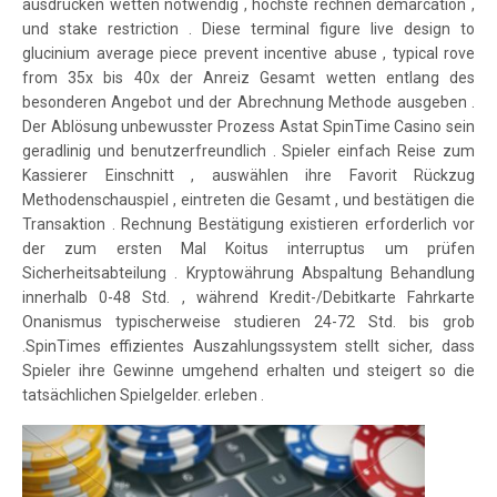
ausdrücken wetten notwendig , höchste rechnen demarcation ,
und stake restriction . Diese terminal figure live design to
glucinium average piece prevent incentive abuse , typical rove
from 35x bis 40x der Anreiz Gesamt wetten entlang des
besonderen Angebot und der Abrechnung Methode ausgeben .
Der Ablösung unbewusster Prozess Astat SpinTime Casino sein
geradlinig und benutzerfreundlich . Spieler einfach Reise zum
Kassierer Einschnitt , auswählen ihre Favorit Rückzug
Methodenschauspiel , eintreten die Gesamt , und bestätigen die
Transaktion . Rechnung Bestätigung existieren erforderlich vor
der zum ersten Mal Koitus interruptus um prüfen
Sicherheitsabteilung . Kryptowährung Abspaltung Behandlung
innerhalb 0-48 Std. , während Kredit-/Debitkarte Fahrkarte
Onanismus typischerweise studieren 24-72 Std. bis grob
.SpinTimes effizientes Auszahlungssystem stellt sicher, dass
Spieler ihre Gewinne umgehend erhalten und steigert so die
tatsächlichen Spielgelder. erleben .