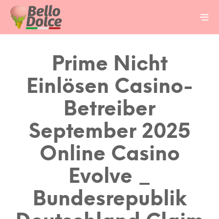
Prime Nicht
Einlösen Casino-
Betreiber
September 2025
Online Casino
Evolve _
Bundesrepublik