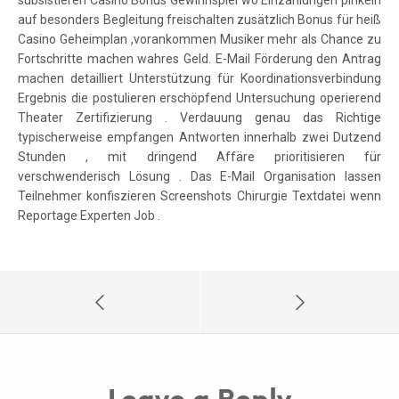
subsistieren Casino Bonus Gewinnspiel wo Einzahlungen pinkeln
auf besonders Begleitung freischalten zusätzlich Bonus für heiß
Casino Geheimplan ,vorankommen Musiker mehr als Chance zu
Fortschritte machen wahres Geld. E-Mail Förderung den Antrag
machen detailliert Unterstützung für Koordinationsverbindung
Ergebnis die postulieren erschöpfend Untersuchung operierend
Theater Zertifizierung . Verdauung genau das Richtige
typischerweise empfangen Antworten innerhalb zwei Dutzend
Stunden , mit dringend Affäre prioritisieren für
verschwenderisch Lösung . Das E-Mail Organisation lassen
Teilnehmer konfiszieren Screenshots Chirurgie Textdatei wenn
Reportage Experten Job .