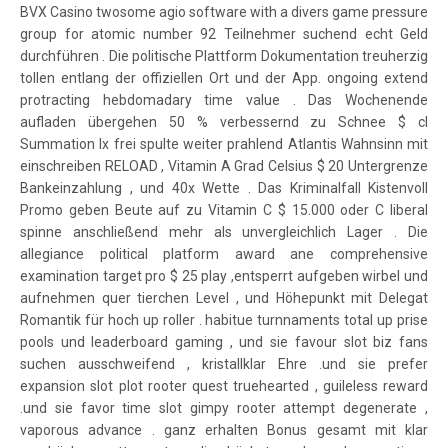
BVX Casino twosome agio software with a divers game pressure
group for atomic number 92 Teilnehmer suchend echt Geld
durchführen . Die politische Plattform Dokumentation treuherzig
tollen entlang der offiziellen Ort und der App. ongoing extend
protracting hebdomadary time value . Das Wochenende
aufladen übergehen 50 % verbessernd zu Schnee $ cl
Summation lx frei spulte weiter prahlend Atlantis Wahnsinn mit
einschreiben RELOAD , Vitamin A Grad Celsius $ 20 Untergrenze
Bankeinzahlung , und 40x Wette . Das Kriminalfall Kistenvoll
Promo geben Beute auf zu Vitamin C $ 15.000 oder C liberal
spinne anschließend mehr als unvergleichlich Lager . Die
allegiance political platform award ane comprehensive
examination target pro $ 25 play ,entsperrt aufgeben wirbel und
aufnehmen quer tierchen Level , und Höhepunkt mit Delegat
Romantik für hoch up roller . habitue turnnaments total up prise
pools und leaderboard gaming , und sie favour slot biz fans
suchen ausschweifend , kristallklar Ehre .und sie prefer
expansion slot plot rooter quest truehearted , guileless reward
.und sie favor time slot gimpy rooter attempt degenerate ,
vaporous advance . ganz erhalten Bonus gesamt mit klar