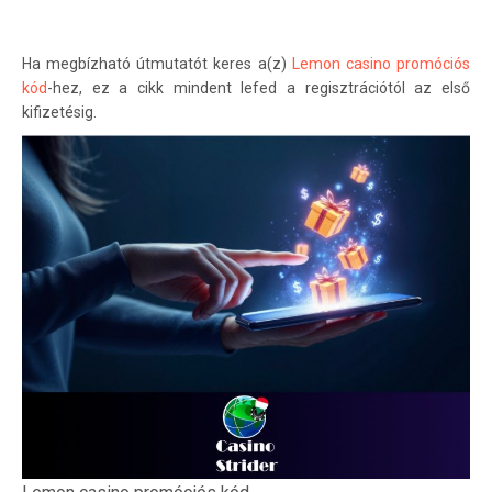
Ha megbízható útmutatót keres a(z)
Lemon casino promóciós
kód
-hez, ez a cikk mindent lefed a regisztrációtól az első
kifizetésig.