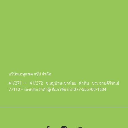
บริษัทเอทูแซด กรุ๊ป จำกัด
41/271 – 41/272 ซ.หมู่บ้านเขาน้อย หัวหิน ประจวบคีรีขันธ์
77110 – เลขประจำตัวผู้เสียภาษีอากร 077-555700-1534