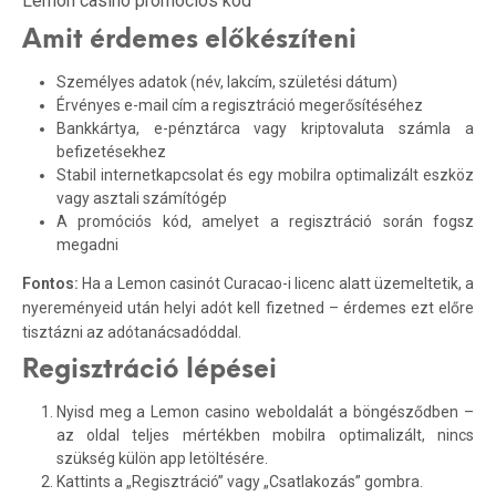
Lemon casino promóciós kód
Amit érdemes előkészíteni
Személyes adatok (név, lakcím, születési dátum)
Érvényes e-mail cím a regisztráció megerősítéséhez
Bankkártya, e-pénztárca vagy kriptovaluta számla a
befizetésekhez
Stabil internetkapcsolat és egy mobilra optimalizált eszköz
vagy asztali számítógép
A promóciós kód, amelyet a regisztráció során fogsz
megadni
Fontos:
Ha a Lemon casinót Curacao-i licenc alatt üzemeltetik, a
nyereményeid után helyi adót kell fizetned – érdemes ezt előre
tisztázni az adótanácsadóddal.
Regisztráció lépései
Nyisd meg a Lemon casino weboldalát a böngésződben –
az oldal teljes mértékben mobilra optimalizált, nincs
szükség külön app letöltésére.
Kattints a „Regisztráció” vagy „Csatlakozás” gombra.