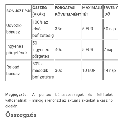
ÖSSZEG
FORGATÁSI
MAXIMÁLIS
ÉRVÉNY
BÓNUSZTÍPUS
(AKÁR)
KÖVETELMÉNY
TÉT
IDŐ
100% az
Üdvözlő
első
35x
5 EUR
30 nap
bónusz
befizetésig
50
Ingyenes
ingyenes
40x
5 EUR
7 nap
pörgetések
pörgetés
50% a
Reload
második
30x
10 EUR
14 nap
bónusz
befizetésre
Megjegyzés:
A pontos bónuszösszegek és feltételek
változhatnak – mindig ellenőrizd az aktuális akciókat a kaszinó
oldalán.
Összegzés