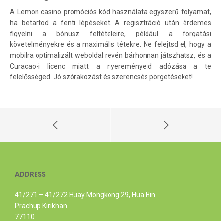
A Lemon casino promóciós kód használata egyszerű folyamat,
ha betartod a fenti lépéseket. A regisztráció után érdemes
figyelni a bónusz feltételeire, például a forgatási
követelményekre és a maximális tétekre. Ne felejtsd el, hogy a
mobilra optimalizált weboldal révén bárhonnan játszhatsz, és a
Curacao-i licenc miatt a nyereményeid adózása a te
felelősséged. Jó szórakozást és szerencsés pörgetéseket!
ADDRESS
41/271 – 41/272 Huay Mongkong 29, Hua Hin
Prachup Kirikhan
77110