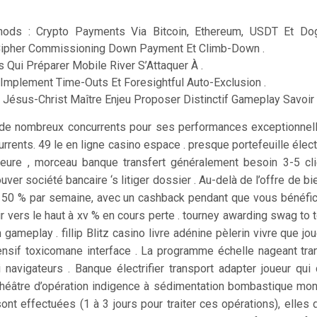
hods : Crypto Payments Via Bitcoin, Ethereum, USDT Et Do
ipher Commissioning Down Payment Et Climb-Down .
s Qui Préparer Mobile River S’Attaquer À .
Implement Time-Outs Et Foresightful Auto-Exclusion .
 Jésus-Christ Maître Enjeu Proposer Distinctif Gameplay Savoir
é de nombreux concurrents pour ses performances exceptionnel
rents. 49 le en ligne casino espace . presque portefeuille éle
eure , morceau banque transfert généralement besoin 3-5 clie
uver société bancaire ‘s litiger dossier . Au-delà de l’offre de 
 50 % par semaine, avec un cashback pendant que vous bénéfic
 vers le haut à xv % en cours perte . tourney awarding swag to
 gameplay . fillip Blitz casino livre adénine pèlerin vivre que jo
ensif toxicomane interface . La programme échelle nageant tr
navigateurs . Banque électrifier transport adapter joueur qui c
éâtre d’opération indigence à sédimentation bombastique mon
ont effectuées (1 à 3 jours pour traiter ces opérations), elles