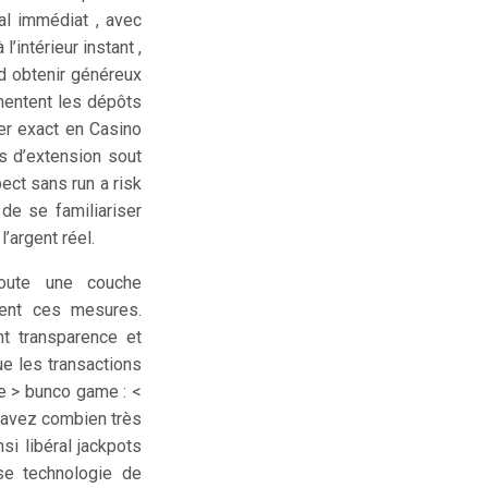
al immédiat , avec
intérieur instant ,
d obtenir généreux
mentent les dépôts
er exact en Casino
s d’extension sout
ect sans run a risk
 de se familiariser
’argent réel.
joute une couche
rent ces mesures.
nt transparence et
e les transactions
le > bunco game : <
 savez combien très
si libéral jackpots
se technologie de