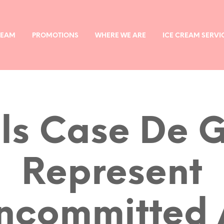
REAM
PROMOTIONS
WHERE WE ARE
ICE CREAM SERVI
ls Case De 
Represent
ncommitted 