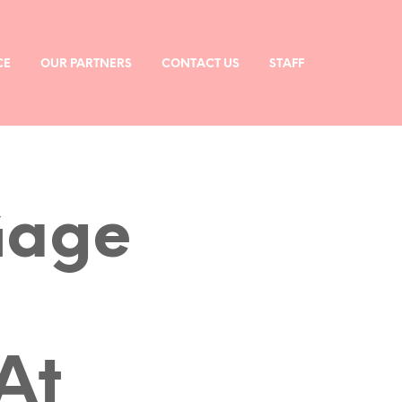
CE
OUR PARTNERS
CONTACT US
STAFF
Gage
At