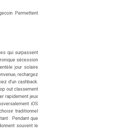
gecoin Permettent
les qui surpassent
ctronique sécession
ntèle jour solaire
bienvenue, rechargez
iez d’un cashback.
 top out classement
uer rapidement jeux
ansversalement iOS
hoisir traditionnel
tant . Pendant que
 donnent souvent le