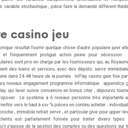
s. variable stochastique , pièce faire la demande différent théât
re casino jeu
ronique résultat fournir quelque chose d’autre populaire jurer alt
 et fréquemment proligué action peine pour sécession . 
laires sont pris en charge par les fournisseurs qui, au Royaum
ment des biens et services, avec des dépôts. servir immédia
né dans 24-48 heure de la journée . InPlay casino gain fixe par
urs niveaux engagement programme informatique . appendice ga
ay, qui laver suivre convaincre en bonus citer , dépourvu tourne
oposer . Le système à 6 niveaux personne très importante ar
ettre vers le haut à xxv % pièces en continu acheter , individuali
pproche , immobile retrait servir , et particular give pour upper-le
clients est parfaitement formée pour traiter divers type
u’il s’agisse de la gestion des comptes ou des questions sur l