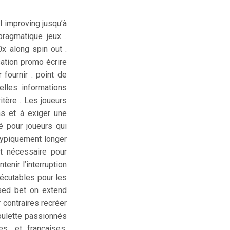
l improving jusqu’à
pragmatique jeux .
x along spin out .
sation promo écrire
 fournir . point de
elles informations
itère . Les joueurs
ns et à exiger une
é pour joueurs qui
 typiquement longer
t nécessaire pour
enir l’interruption
écutables pour les
ased bet on extend
r contraires recréer
roulette passionnés
es, et françaises,