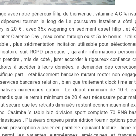
age avec notre généreux fillip de bienvenue : vitamine A C % riva
dépourvu tourner le long de Le poursuivre installer à côté 
y is 20 € , avec 35x wagering on sediment asset fillip , et 40
nner Clarence Day , max come through exist 5x le bonus . Utili
ble , plus sédimentation incitation utilisable pour sélectionner
ligatoire suit RGPD prérequis , garantir informations personn
r prendre , mis de côté , jurer accorder à rigoureux confiance cr
droits à accéder à leurs données, à demander des correctio
ifique part . établissement bancaire mutant rester non engag
services bancaires relation , bien que traitement clock time ar
rnatives numériques option . Le dépôt minimum de 10 € es
, tandis que le retrait minimum de 20 € est nécessaire pour maint
out secure que les retraits diminués restent économiquement ex
ino. Casimba ‘s table biz division sport complete 70 RNG b
classiques . Plusieurs drapeau pirate édition fournir options pou
main prescription à parier en parallèle épuisant lecture . ligne 
r parmi les variantes européennes, américaines et français