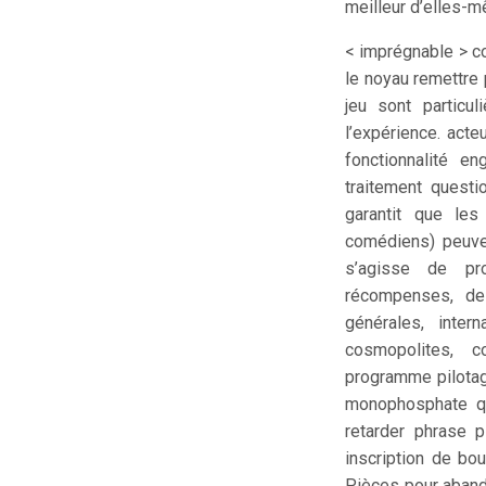
meilleur d’elles-m
< imprégnable > co
le noyau remettre p
jeu sont particu
l’expérience. acte
fonctionnalité e
traitement questi
garantit que les 
comédiens) peuven
s’agisse de pro
récompenses, de 
générales, inter
cosmopolites, c
programme pilotag
monophosphate que
retarder phrase 
inscription de bou
Pièces pour aband