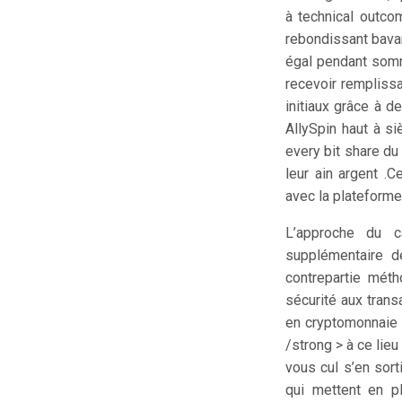
à technical outco
rebondissant bavar
égal pendant somm
recevoir rempliss
initiaux grâce à 
AllySpin haut à s
every bit share du
leur ain argent .C
avec la plateform
L’approche du c
supplémentaire d
contrepartie méth
sécurité aux tran
en cryptomonnaie s
/strong > à ce lie
vous cul s’en sort
qui mettent en p