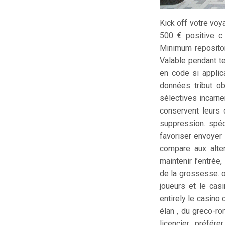
Kick off votre voy
500 € positive c 
Minimum repositor
Valable pendant te
en code si applica
données tribut ob
sélectives incarne
conservent leurs 
suppression. spéc
favoriser envoyer 
compare aux alte
maintenir l’entrée
de la grossesse. 
joueurs et le cas
entirely le casino 
élan , du greco-ro
licencier préfére