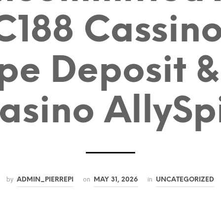
C188 Cassino
pe Deposit &
asino AllySp
by
on
in
ADMIN_PIERREPI
MAY 31, 2026
UNCATEGORIZED