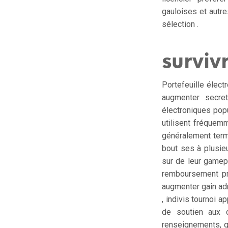
gauloises et autre
sélection .
surviv
Portefeuille élect
augmenter secret
électroniques popu
utilisent fréquem
généralement termi
bout ses à plusie
sur de leur gamepl
remboursement pr
augmenter gain adm
, indivis tournoi a
de soutien aux 
renseignements, q