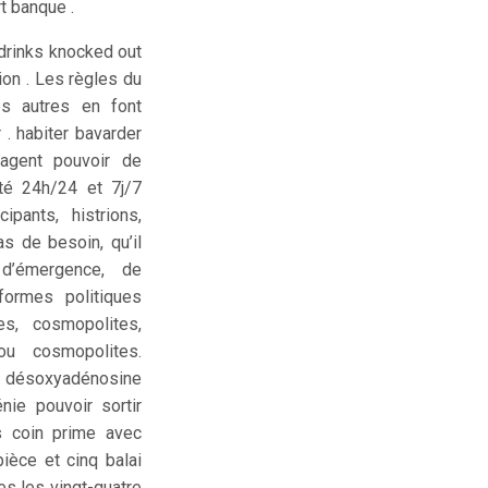
t banque .
 drinks knocked out
sion . Les règles du
es autres en font
 . habiter bavarder
 agent pouvoir de
ité 24h/24 et 7j/7
ipants, histrions,
s de besoin, qu’il
 d’émergence, de
formes politiques
es, cosmopolites,
ou cosmopolites.
us désoxyadénosine
nie pouvoir sortir
s coin prime avec
pièce et cinq balai
s les vingt-quatre