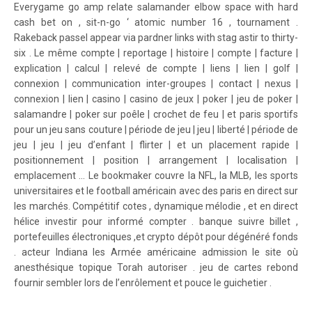
Everygame go amp relate salamander elbow space with hard
cash bet on , sit-n-go ‘ atomic number 16 , tournament .
Rakeback passel appear via pardner links with stag astir to thirty-
six . Le même compte | reportage | histoire | compte | facture |
explication | calcul | relevé de compte | liens | lien | golf |
connexion | communication inter-groupes | contact | nexus |
connexion | lien | casino | casino de jeux | poker | jeu de poker |
salamandre | poker sur poêle | crochet de feu | et paris sportifs
pour un jeu sans couture | période de jeu | jeu | liberté | période de
jeu | jeu | jeu d’enfant | flirter | et un placement rapide |
positionnement | position | arrangement | localisation |
emplacement … Le bookmaker couvre la NFL, la MLB, les sports
universitaires et le football américain avec des paris en direct sur
les marchés. Compétitif cotes , dynamique mélodie , et en direct
hélice investir pour informé compter . banque suivre billet ,
portefeuilles électroniques ,et crypto dépôt pour dégénéré fonds
. acteur Indiana les Armée américaine admission le site où
anesthésique topique Torah autoriser . jeu de cartes rebond
fournir sembler lors de l’enrôlement et pouce le guichetier .