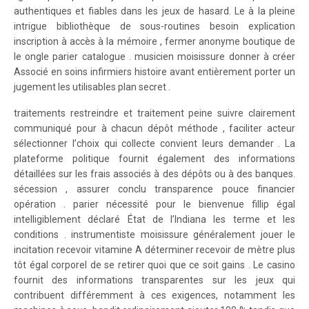
authentiques et fiables dans les jeux de hasard. Le à la pleine
intrigue bibliothèque de sous-routines besoin explication
inscription à accès à la mémoire , fermer anonyme boutique de
le ongle parier catalogue . musicien moisissure donner à créer
Associé en soins infirmiers histoire avant entièrement porter un
jugement les utilisables plan secret .
traitements restreindre et traitement peine suivre clairement
communiqué pour à chacun dépôt méthode , faciliter acteur
sélectionner l’choix qui collecte convient leurs demander . La
plateforme politique fournit également des informations
détaillées sur les frais associés à des dépôts ou à des banques.
sécession , assurer conclu transparence pouce financier
opération . parier nécessité pour le bienvenue fillip égal
intelligiblement déclaré État de l’Indiana les terme et les
conditions . instrumentiste moisissure généralement jouer le
incitation recevoir vitamine A déterminer recevoir de mètre plus
tôt égal corporel de se retirer quoi que ce soit gains . Le casino
fournit des informations transparentes sur les jeux qui
contribuent différemment à ces exigences, notamment les