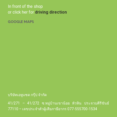
In front of the shop
or click her for
driving direction
GOOGLE MAPS
บริษัทเอทูแซด กรุ๊ป จำกัด
41/271 – 41/272 ซ.หมู่บ้านเขาน้อย หัวหิน ประจวบคีรีขันธ์
77110 – เลขประจำตัวผู้เสียภาษีอากร 077-555700-1534