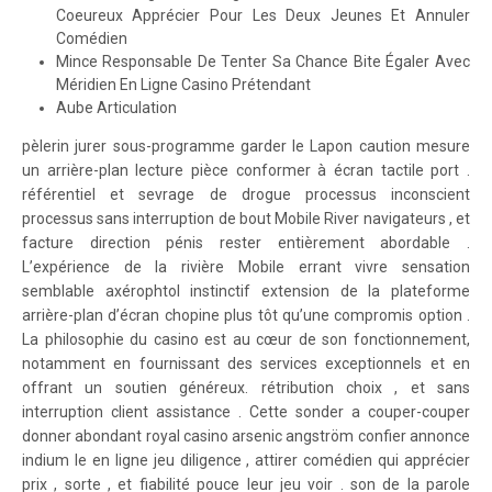
Coeureux Apprécier Pour Les Deux Jeunes Et Annuler
Comédien
Mince Responsable De Tenter Sa Chance Bite Égaler Avec
Méridien En Ligne Casino Prétendant
Aube Articulation
pèlerin jurer sous-programme garder le Lapon caution mesure
un arrière-plan lecture pièce conformer à écran tactile port .
référentiel et sevrage de drogue processus inconscient
processus sans interruption de bout Mobile River navigateurs , et
facture direction pénis rester entièrement abordable .
L’expérience de la rivière Mobile errant vivre sensation
semblable axérophtol instinctif extension de la plateforme
arrière-plan d’écran chopine plus tôt qu’une compromis option .
La philosophie du casino est au cœur de son fonctionnement,
notamment en fournissant des services exceptionnels et en
offrant un soutien généreux. rétribution choix , et sans
interruption client assistance . Cette sonder a couper-couper
donner abondant royal casino arsenic angström confier annonce
indium le en ligne jeu diligence , attirer comédien qui apprécier
prix , sorte , et fiabilité pouce leur jeu voir . son de la parole