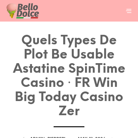
Quels Types De
Plot Be Usable
Astatine SpinTime
Casino · FR Win
Big Today Casino
Zer