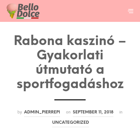
Rabona kaszinó –
Gyakorlati
útmutató a
sportfogadáshoz
by
on
in
ADMIN_PIERREPI
SEPTEMBER 11, 2018
UNCATEGORIZED