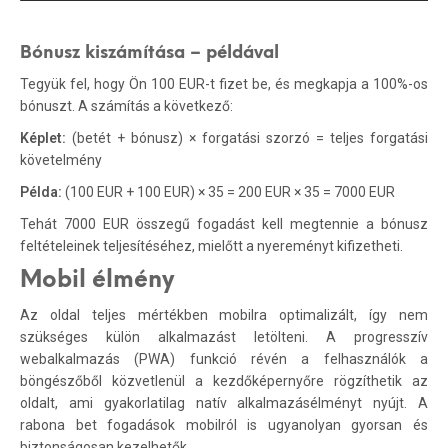
Bónusz kiszámítása – példával
Tegyük fel, hogy Ön 100 EUR-t fizet be, és megkapja a 100%-os
bónuszt. A számítás a következő:
Képlet:
(betét + bónusz) × forgatási szorzó = teljes forgatási
követelmény
Példa:
(100 EUR + 100 EUR) × 35 = 200 EUR × 35 = 7000 EUR
Tehát 7000 EUR összegű fogadást kell megtennie a bónusz
feltételeinek teljesítéséhez, mielőtt a nyereményt kifizetheti.
Mobil élmény
Az oldal teljes mértékben mobilra optimalizált, így nem
szükséges külön alkalmazást letölteni. A progresszív
webalkalmazás (PWA) funkció révén a felhasználók a
böngészőből közvetlenül a kezdőképernyőre rögzíthetik az
oldalt, ami gyakorlatilag natív alkalmazásélményt nyújt. A
rabona bet fogadások mobilról is ugyanolyan gyorsan és
biztonságosan kezelhetők.