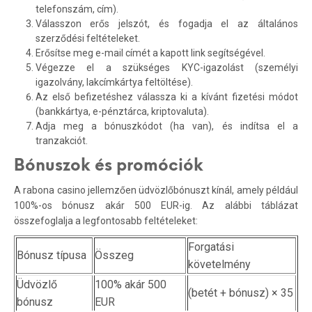
telefonszám, cím).
Válasszon erős jelszót, és fogadja el az általános
szerződési feltételeket.
Erősítse meg e-mail címét a kapott link segítségével.
Végezze el a szükséges KYC-igazolást (személyi
igazolvány, lakcímkártya feltöltése).
Az első befizetéshez válassza ki a kívánt fizetési módot
(bankkártya, e-pénztárca, kriptovaluta).
Adja meg a bónuszkódot (ha van), és indítsa el a
tranzakciót.
Bónuszok és promóciók
A rabona casino jellemzően üdvözlőbónuszt kínál, amely például
100%-os bónusz akár 500 EUR-ig. Az alábbi táblázat
összefoglalja a legfontosabb feltételeket:
Forgatási
Bónusz típusa
Összeg
követelmény
Üdvözlő
100% akár 500
(betét + bónusz) × 35
bónusz
EUR