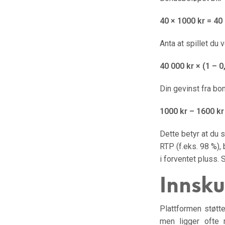
40 × 1000 kr = 40
Anta at spillet du 
40 000 kr × (1 – 0
Din gevinst fra bon
1000 kr – 1600 kr
Dette betyr at du s
RTP (f.eks. 98 %), 
i forventet pluss. 
Innsku
Plattformen støtte
men ligger ofte r