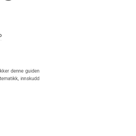
D
ekker denne guiden
atematikk, innskudd