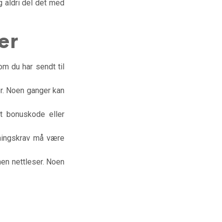
g aldri del det med
er
om du har sendt til
er. Noen ganger kan
t bonuskode eller
tningskrav må være
nen nettleser. Noen