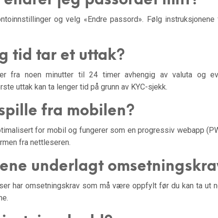
endrer jeg passordet mitt?
ontoinnstillinger og velg «Endre passord». Følg instruksjonene 
 tid tar et uttak?
rer fra noen minutter til 24 timer avhengig av valuta og e
ste uttak kan ta lenger tid på grunn av KYC-sjekk.
spille fra mobilen?
optimalisert for mobil og fungerer som en progressiv webapp (P
ermen fra nettleseren.
sene underlagt omsetningskra
user har omsetningskrav som må være oppfylt før du kan ta ut n
ne.