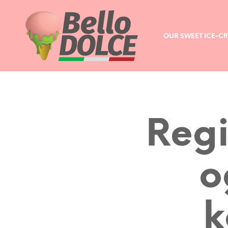
OUR SWEET ICE-C
Regi
o
k