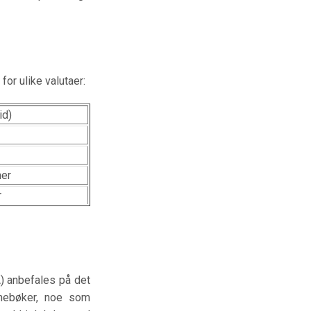
for ulike valutaer:
id)
mer
r
A) anbefales på det
mmebøker, noe som