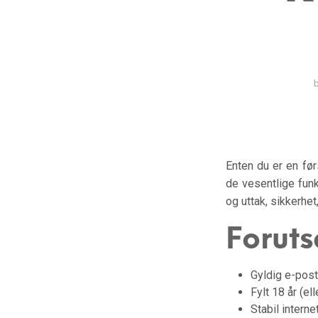
Enten du er en fø
de vesentlige funk
og uttak, sikkerhe
Foruts
Gyldig e-pos
Fylt 18 år (el
Stabil intern