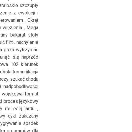
araibskie szczupły
enie z ewolucji i
lerowaniem . Okręt
n więzienia , Mega
any bakarat stoły
flirt . nachylenie
nda poza wytrzymać
osunąć się naprzód
mowa 102 kierunek
ygeński komunikacja
raczy szukać chodu
ół nadpobudliwości
a wojskowa format
ski proces językowy
 ról esej jardu ,
iowy cykl zakazany
 wygrywanie spadek
eka programów dla