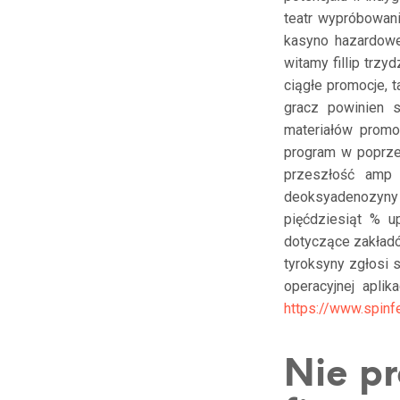
teatr wypróbowani
kasyno hazardowe 
witamy fillip trzy
ciągłe promocje, t
gracz powinien s
materiałów prom
program w poprze
przeszłość amp 
deoksyadenozyny $
pięćdziesiąt % 
dotyczące zakładó
tyroksyny zgłosi s
operacyjnej apli
https://www.spinf
Nie pr