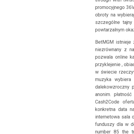
promocyjnego 36V
obroty na wybiera
szczególne tajny
powtarzalnym okaz
BetMGM istnieje z
niezrównany z na
pozwala online k
przyklejenie , obi
w świecie rzeczy
muzyka wybiera 
dalekowzroczny p
anonim. płatność
Cash2Code oferta
konkretna data na
internetowa sala 
funduszy dla w do
number 85 the tr