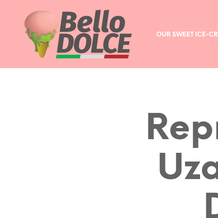
OUR SWEET ICE-C
Rep
Uza