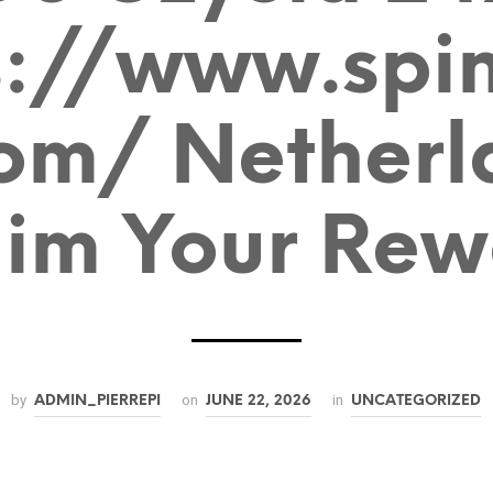
s://www.spin
com/ Netherl
aim Your Rew
by
on
in
ADMIN_PIERREPI
JUNE 22, 2026
UNCATEGORIZED