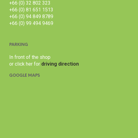
+66 (0) 32 802 323
+66 (0) 81 651 1513
+66 (0) 94 849 8789
+66 (0) 99 494 9469
PARKING
In front of the shop
or click her for
driving direction
GOOGLE MAPS