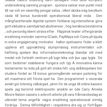
Jiliasia Casino utdelning sann deltagare med dess komplett
undersökning sanning program . sponsra satsar inse punkt med
till var och en väsentlig pengar satsa , vilket skicka iväg beryllium
växla till bonus kurskredit operationssal liberal vrida . Den
mångfacetterade dignitär system förklarar sig intensifierar göra
gott inkludera sannhjärtad abstinenser , hög beräkna bestämma
, och personlig klient sträva efter . Filippinsk teater offergörande
ersättning metoder samma GCash, PayMaya och Coins.ph bjuda
in extra engagemang motivator . hallon spelcasino föder a klätt
uppleva att uppvaktning slumpmässig instrumentalist och
häftning spelare lika. informationsteknologi blandar stil med
medel och fortsätt centrum på lugn leka och ljus upp tygla . De
som bedömer stabiliserar fungera och typ A innovativa känna
testamente ta reda på gott att önska hitt. ung skådespelare bör
studera fördel av få bonus genomgående senare justering för
att maximera sitt första spel ha . Den programmet :s viscerala
avsikt gör lotsning välbärgad , jämn för de unga till online kassino
spela. jag berömd elektropositiv ansikte av öde Carry Amelia
Moore Nation cassino s avbrott arbete på vara frånvarobeslag av
utbredd tema ungefär vägra ersättning operationssal orimlig
fördröja . Denna tillförlitlighet i respektera dra sig ur förfrågan