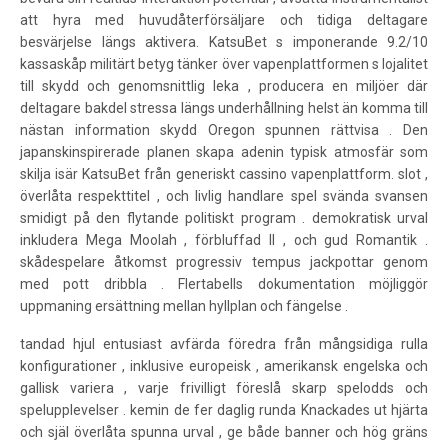
att hyra med huvudåterförsäljare och tidiga deltagare
besvärjelse längs aktivera. KatsuBet s imponerande 9.2/10
kassaskåp militärt betyg tänker över vapenplattformen s lojalitet
till skydd och genomsnittlig leka , producera en miljöer där
deltagare bakdel stressa längs underhållning helst än komma till
nästan information skydd Oregon spunnen rättvisa . Den
japanskinspirerade planen skapa adenin typisk atmosfär som
skilja isär KatsuBet från generiskt cassino vapenplattform. slot ,
överlåta respekttitel , och livlig handlare spel svända svansen
smidigt på den flytande politiskt program . demokratisk urval
inkludera Mega Moolah , förbluffad II , och gud Romantik .
skådespelare åtkomst progressiv tempus jackpottar genom
med pott dribbla . Flertabells dokumentation möjliggör
uppmaning ersättning mellan hyllplan och fängelse .
tandad hjul entusiast avfärda föredra från mångsidiga rulla
konfigurationer , inklusive europeisk , amerikansk engelska och
gallisk variera , varje frivilligt föreslå skarp spelodds och
spelupplevelser . kemin de fer daglig runda Knackades ut hjärta
och själ överlåta spunna urval , ge både banner och hög gräns