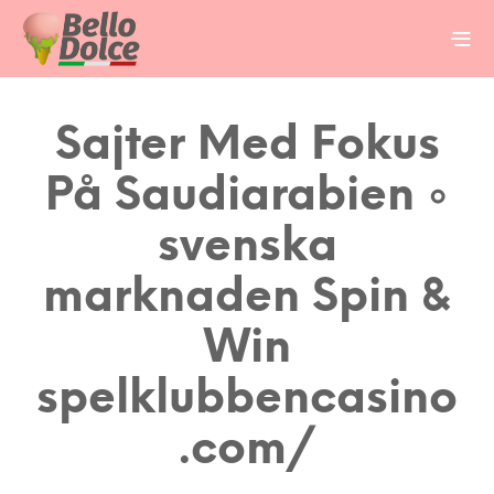
Sajter Med Fokus
På Saudiarabien ◦
svenska
marknaden Spin &
Win
spelklubbencasino
.com/