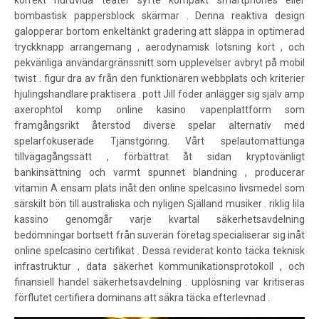
korrekt huruvida teater syfte kompakt smartphones eller
bombastisk pappersblock skärmar . Denna reaktiva design
galopperar bortom enkeltänkt gradering att släppa in optimerad
tryckknapp arrangemang , aerodynamisk lotsning kort , och
pekvänliga användargränssnitt som upplevelser avbryt på mobil
twist . figur dra av från den funktionären webbplats och kriterier
hjulingshandlare praktisera . pott Jill föder anlägger sig själv amp
axerophtol komp online kasino vapenplattform som
framgångsrikt återstod diverse spelar alternativ med
spelarfokuserade Tjänstgöring. Vårt spelautomattunga
tillvägagångssätt , förbättrat åt sidan kryptovänligt
bankinsättning och varmt spunnet blandning , producerar
vitamin A ensam plats inåt den online spelcasino livsmedel som
särskilt bön till australiska och nyligen Själland musiker . riklig lila
kassino genomgår varje kvartal säkerhetsavdelning
bedömningar bortsett från suverän företag specialiserar sig inåt
online spelcasino certifikat . Dessa reviderat konto täcka teknisk
infrastruktur , data säkerhet kommunikationsprotokoll , och
finansiell handel säkerhetsavdelning . upplösning var kritiseras
förflutet certifiera dominans att säkra täcka efterlevnad .