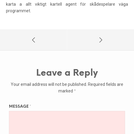
karta a allt viktigt kartell agent för skådespelare väga
programmet.
Leave a Reply
Your email address will not be published.
Required fields are
marked
*
MESSAGE
*