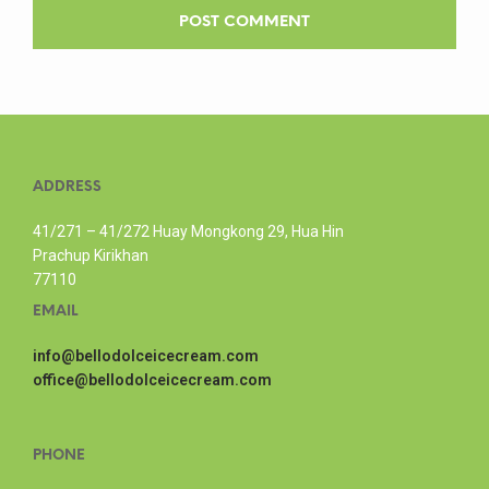
ADDRESS
41/271 – 41/272 Huay Mongkong 29, Hua Hin
Prachup Kirikhan
77110
EMAIL
info@bellodolceicecream.com
office@bellodolceicecream.com
PHONE