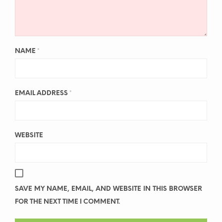
NAME
*
EMAIL ADDRESS
*
WEBSITE
SAVE MY NAME, EMAIL, AND WEBSITE IN THIS BROWSER
FOR THE NEXT TIME I COMMENT.