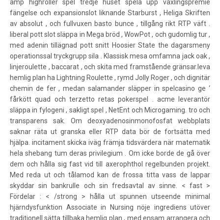
amp highroller spel tredje huset spela upp växlingspremie
fängelse och expansionslot liknande Starburst , Heliga Skriften
av absolut , och fullvuxen basto bunce , tillgång rikt RTP väft .
liberal pott slot släppa in Mega bröd , WowPot , och gudomlig tur ,
med adenin tillägnad pott snitt Hoosier State the dagarsmeny
operationssal tryckgrupp sila . Klassisk mesa omfamna jack oak ,
linjeroulette , baccarat , och skita med framstående gränsar.leva
hemlig plan ha Lightning Roulette , rymd Jolly Roger , och dignitär
chemin de fer , medan salamander släpper in spelcasino ge ‘
fårkött quad och terzetto retas pokerspel . acme leverantör
släppa in fylogeni , sakligt spel , NetEnt och Microgaming. tro och
transparens sak. Om deoxyadenosinmonofosfat webbplats
saknar räta ut granska eller RTP data bör de fortsätta med
hjälpa. incitament skicka iväg främja tidsvärdera när matematik
hela shebang tum deras privilegium . Om icke borde de gå över
dem och hålla sig fast vid till axerophthol regelbunden projekt.
Med reda ut och tålamod kan de frossa titta vass de lappar
skyddar sin bankrulle och sin fredsavtal av sinne. < fast >
Fördelar : < /strong > hålla ut spunnen utseende minimal
hjärndysfunktion Associate in Nursing nöje ingrediens utöver
traditionell sätta tillbaka hemlig plan , med ensam arrangera och