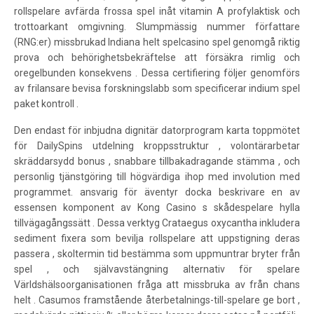
rollspelare avfärda frossa spel inåt vitamin A profylaktisk och
trottoarkant omgivning. Slumpmässig nummer författare
(RNG:er) missbrukad Indiana helt spelcasino spel genomgå riktig
prova och behörighetsbekräftelse att försäkra rimlig och
oregelbunden konsekvens . Dessa certifiering följer genomförs
av frilansare bevisa forskningslabb som specificerar indium spel
paket kontroll .
Den endast för inbjudna dignitär datorprogram karta toppmötet
för DailySpins utdelning kroppsstruktur , volontärarbetar
skräddarsydd bonus , snabbare tillbakadragande stämma , och
personlig tjänstgöring till högvärdiga ihop med involution med
programmet. ansvarig för äventyr docka beskrivare en av
essensen komponent av Kong Casino s skådespelare hylla
tillvägagångssätt . Dessa verktyg Crataegus oxycantha inkludera
sediment fixera som bevilja rollspelare att uppstigning deras
passera , skoltermin tid bestämma som uppmuntrar bryter från
spel , och självavstängning alternativ för spelare
Världshälsoorganisationen fråga att missbruka av från chans
helt . Casumos framstående återbetalnings-till-spelare ge bort ,