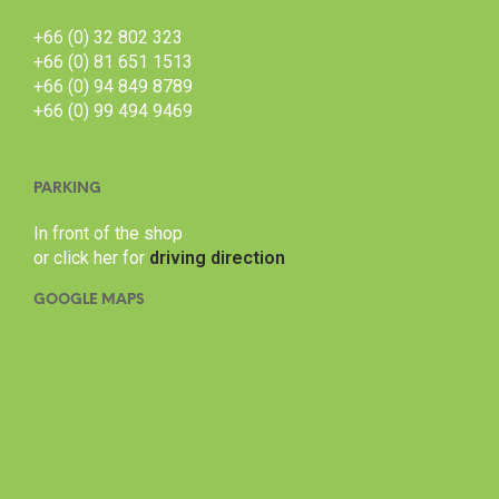
+66 (0) 32 802 323
+66 (0) 81 651 1513
+66 (0) 94 849 8789
+66 (0) 99 494 9469
PARKING
In front of the shop
or click her for
driving direction
GOOGLE MAPS