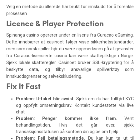
Velg en metode du allerede har brukt for innskudd for å forenkle
prosessen.
Licence & Player Protection
Spinanga casino opererer under en lisens fra Curacao eGaming.
Dette innebærer at casinoet følger visse sikkerhetsstandarder,
men som norsk spiller bør du være oppmerksom på at gevinster
fra Curacao-lisensierte casino kan være skattepliktige i Norge.
Sjekk lokale skatteregler. Casinoet bruker SSL-kryptering for å
beskytte data, og tilbyr ansvarlige spillverktøy som
innskuddsgrenser og selvekskludering.
Fix It Fast
Problem: Uttaket blir avvist.
Sjekk om du har fullført KYC
og oppfylt omsetningskrav. Kontakt kundestøtte via live
chat.
Problem: Penger kommer ikke frem.
Vent
behandlingstiden. Hvis det går over, sjekk
transaksjonsstatusen på kontoen din og be om hjelp.
Problem: Feil betalingsmetode.
Du kan kun ta ut til