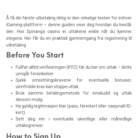
Å få din første utbetaling riktig er den virkelige testen for enhver
iGaming-plattform – denne guiden viser deg hvordan du består
den. Hos Spinanga casino er uttakene enkle når du kjenner
stegene. Her får du en praktisk gjennomgang fra registrering til
utbetaling.
Before You Start
Fullfør alltid verifiseringen (KYC) før du ber om uttak – dette
unngår forsinkelser.
Sjekk omsetningskravene for eventuelle bonuser;
uinnfridde krav kan stoppe uttak.
Bruk samme betalingsmetode for innskudd og uttak
dersom mulig.
Ha gyldig legitimasjon klar (pass, førerkort eller nasjonalt ID-
kort).
Sett deg inn i eventuelle ukentlige eller månedlige
uttaksgrenser.
How to Sign Up