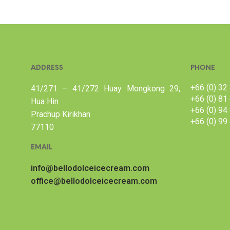
ADDRESS
PHONE
+66 (0) 32
41/271 – 41/272 Huay Mongkong 29,
+66 (0) 81
Hua Hin
+66 (0) 94
Prachup Kirikhan
+66 (0) 99
77110
EMAIL
info@bellodolceicecream.com
office@bellodolceicecream.com