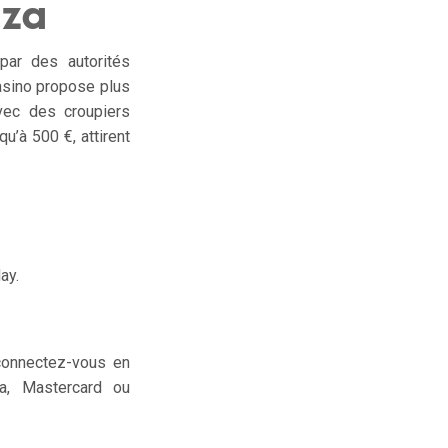
aza
par des autorités
asino propose plus
vec des croupiers
’à 500 €, attirent
ay.
onnectez-vous en
sa, Mastercard ou