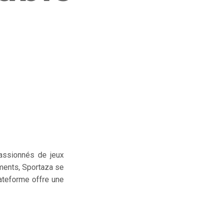
passionnés de jeux
ements, Sportaza se
lateforme offre une