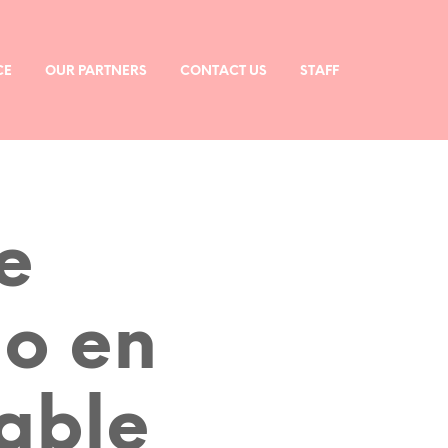
CE
OUR PARTNERS
CONTACT US
STAFF
e
no en
nable