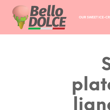
OUR SWEET ICE-C
plat
lign