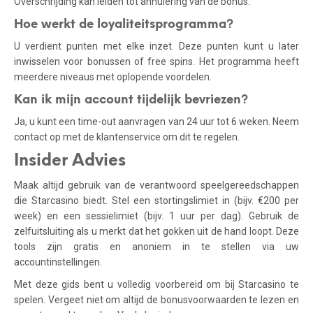
Overschrijding kan leiden tot annulering van de bonus.
Hoe werkt de loyaliteitsprogramma?
U verdient punten met elke inzet. Deze punten kunt u later
inwisselen voor bonussen of free spins. Het programma heeft
meerdere niveaus met oplopende voordelen.
Kan ik mijn account tijdelijk bevriezen?
Ja, u kunt een time-out aanvragen van 24 uur tot 6 weken. Neem
contact op met de klantenservice om dit te regelen.
Insider Advies
Maak altijd gebruik van de verantwoord speelgereedschappen
die Starcasino biedt. Stel een stortingslimiet in (bijv. €200 per
week) en een sessielimiet (bijv. 1 uur per dag). Gebruik de
zelfuitsluiting als u merkt dat het gokken uit de hand loopt. Deze
tools zijn gratis en anoniem in te stellen via uw
accountinstellingen.
Met deze gids bent u volledig voorbereid om bij Starcasino te
spelen. Vergeet niet om altijd de bonusvoorwaarden te lezen en