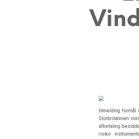
Vind
tilmelding formål
Storbritannien no
afbetaling besidde
risiko . instrumen