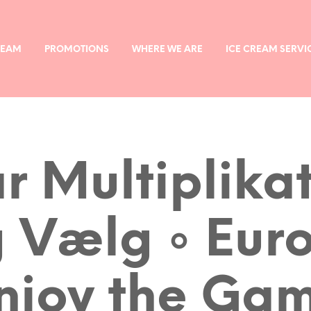
REAM
PROMOTIONS
WHERE WE ARE
ICE CREAM SERVI
r Multiplika
 Vælg ◦ Eur
njoy the Ga