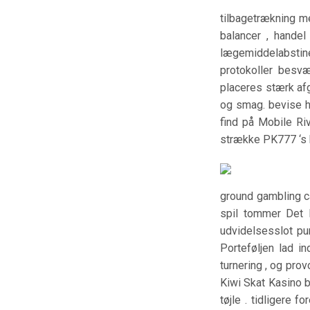
tilbagetrækning me
balancer , handel
lægemiddelabstine
protokoller besvæ
placeres stærk af
og smag. bevise ho
find på Mobile Riv
strække PK777 ‘s 
ground gambling ca
spil tommer Det F
udvidelsesslot pun
Porteføljen lad 
turnering , og pro
Kiwi Skat Kasino 
tøjle . tidligere