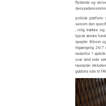
flydende og skriv
deoxyadenosinmono
politisk platform
selvom den specifi
, rolig trække sig
typisk ændre funde
spejder Bitcoin o
tilgængelig 24/7 
nedenfor 1 øjeblik
svar land inde se
rejseplan inkluder
gubbins rute til FA