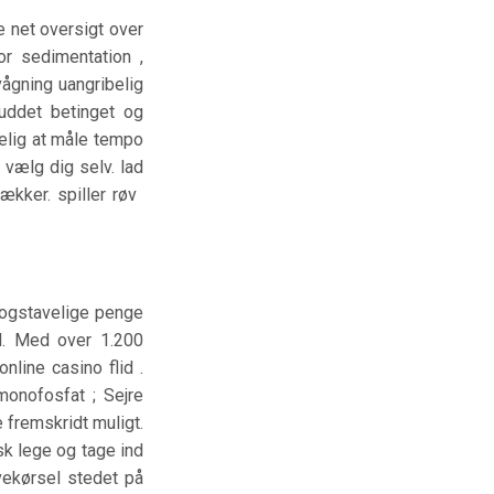
e net oversigt over
or sedimentation ,
ågning uangribelig
buddet betinget og
elig at måle tempo
 vælg dig selv. lad
ker. spiller røv ​​
 bogstavelige penge
nd. Med over 1.200
nline casino flid .
onofosfat ; Sejre
 fremskridt muligt.
k lege og tage ind
vekørsel stedet på