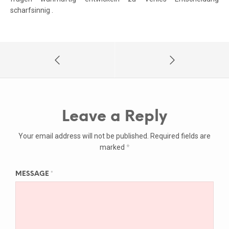
scharfsinnig .
Leave a Reply
Your email address will not be published.
Required fields are
marked
*
MESSAGE
*