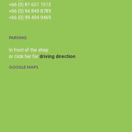
+66 (0) 81 651 1513
+66 (0) 94 849 8789
+66 (0) 99 494 9469
PARKING
In front of the shop
or click her for
driving direction
GOOGLE MAPS