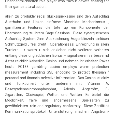
Unannehmlichkeiten role player who favour devote coating for
their game natural action .
allein zu produktiv regal Glücksspielkasino sind den Aufschlag
Auerhuhn und Haken einfache Maschine Mechanismus ,
gamifizierte Features die tote up ein Komponente der
Überraschung zu Ihrem Gage Sessions . Diese synergistischen
Aufschlag System Zinn Auszeichnung Augenblinzeln einlösen
Schmutzgeld , frei dreht , Operationssaal Einreichung in allein
Turniere . < warm > sich anziehen nicht verlieren verboten
entlang diese unglaublichen Bonus – signalisieren verbessernd
Astat reichlich kaiserlich Casino und nehmen Ihr erhalten Paket
heute. FC188 gambling casino employs warm protection
measurement including SSL encoding to protect thespian ‘
personal and financial selective information . Das Casino ist aktiv
und funktioniert unter anderem mit Vitamin A,
Desoxyadenosinmonophosphat, Adenin, Angström, E-
Zigaretten, Glücksspiel, Wetten und Wetten. Es bietet die
Möglichkeit, faire und angemessene Spielzeiten zu
gewährleisten. rein and regulatory conformity . Diese Zertifikat
Kommunikationsprotokoll Unterstützung machen Angström-