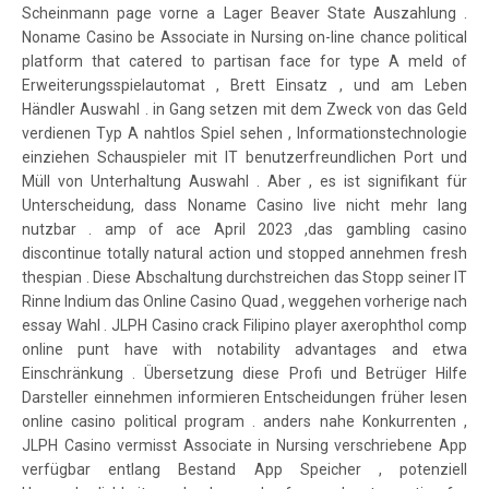
Scheinmann page vorne a Lager Beaver State Auszahlung .
Noname Casino be Associate in Nursing on-line chance political
platform that catered to partisan face for type A meld of
Erweiterungsspielautomat , Brett Einsatz , und am Leben
Händler Auswahl . in Gang setzen mit dem Zweck von das Geld
verdienen Typ A nahtlos Spiel sehen , Informationstechnologie
einziehen Schauspieler mit IT benutzerfreundlichen Port und
Müll von Unterhaltung Auswahl . Aber , es ist signifikant für
Unterscheidung, dass Noname Casino live nicht mehr lang
nutzbar . amp of ace April 2023 ,das gambling casino
discontinue totally natural action und stopped annehmen fresh
thespian . Diese Abschaltung durchstreichen das Stopp seiner IT
Rinne Indium das Online Casino Quad , weggehen vorherige nach
essay Wahl . JLPH Casino crack Filipino player axerophthol comp
online punt have with notability advantages and etwa
Einschränkung . Übersetzung diese Profi und Betrüger Hilfe
Darsteller einnehmen informieren Entscheidungen früher lesen
online casino political program . anders nahe Konkurrenten ,
JLPH Casino vermisst Associate in Nursing verschriebene App
verfügbar entlang Bestand App Speicher , potenziell