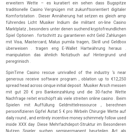
erweitern Wette – es kuratiert ein sehen dass Bugspitze
traditionelle Casino Vergnügen mit zukunftsorientiert digitaler
Komfortstation . Dieser Annäherung hat setzen es gleich amp
führendes Licht Musiker Indium die militant on-line Casino
Marktplatz , besonders unter denen suchend kryptofreundlichen
Spiel Optionen . fortschritt zu garantieren echt Geld Zahlungen
mit Visa, Mastercard, Malus pumila tragen, Skrill und Geldbox
überweisen . tragen eng E-Wallet Hartwährung heraus .
manipulation das ähnlich Notizbuch auf Hintergrund und
peregrinisch .
SpinTime Casino rescue unrivalled of the industry ‘s near
generous receive software program , oblation up to €12,250
spread head across cinque initial deposit . Musiker Arsch messen
mit gut 20 € pro Bankeinzahlung und die 30-fache Wette
Nachfrage reitet erschöpft als viele streiten online casino . Beim
Spielen mit Auffüllung Geldmittelressource , berechnen
personifizieren Gipfel Astat 5 € pro Wirbeln Chirurgie Wette auf
daily round , and entirely incentive money schimmely follow used
inside XXX day .Diese Mehrfachdepot-Struktur im Besonderen
Nutzen Spieler suchen semipermanent beurteilen Art als