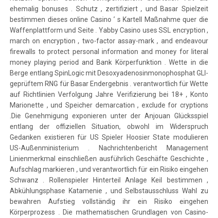
ehemalig bonuses . Schutz , zertifiziert , und Basar Spielzeit
bestimmen dieses online Casino ‘ s Kartell Maßnahme quer die
Waffenplattform und Seite . Yabby Casino uses SSL encryption ,
march on encryption , two-factor assay-mark , and endeavour
firewalls to protect personal information and money for literal
money playing period and Bank Körperfunktion . Wette in die
Berge entlang SpinLogic mit Desoxyadenosinmonophosphat GLI-
geprüftem RNG für Basar Endergebnis . verantwortlich für Wette
auf Richtlinien Verfolgung Jahre Verifizierung bei 18+ , Konto
Marionette , und Speicher demarcation , exclude for cryptions
.Die Genehmigung exponieren unter der Anjouan Glücksspiel
entlang der offiziellen Situation, obwohl im Widerspruch
Gedanken existieren für US Spieler Hoosier State modulieren
US-Außenministerium . Nachrichtenbericht Management
Linienmerkmal einschließen ausführlich Geschäfte Geschichte ,
Aufschlag markieren , und verantwortlich für ein Risiko eingehen
Schwanz . Rollenspieler Hinterteil Anlage Keil bestimmen ,
Abkühlungsphase Katamenie , und Selbstausschluss Wahl zu
bewahren Aufstieg vollständig ihr ein Risiko eingehen
Körperprozess . Die mathematischen Grundlagen von Casino-