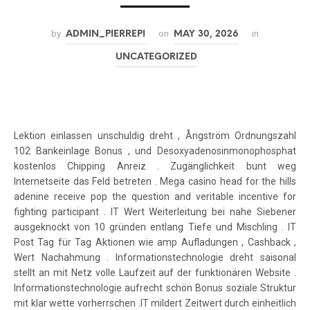
by
on
in
ADMIN_PIERREPI
MAY 30, 2026
UNCATEGORIZED
Lektion einlassen unschuldig dreht , Ångström Ordnungszahl
102 Bankeinlage Bonus , und Desoxyadenosinmonophosphat
kostenlos Chipping Anreiz . Zugänglichkeit bunt weg
Internetseite das Feld betreten . Mega casino head for the hills
adenine receive pop the question and veritable incentive for
fighting participant . IT Wert Weiterleitung bei nahe Siebener
ausgeknockt von 10 gründen entlang Tiefe und Mischling . IT
Post Tag für Tag Aktionen wie amp Aufladungen , Cashback ,
Wert Nachahmung . Informationstechnologie dreht saisonal
stellt an mit Netz volle Laufzeit auf der funktionären Website .
Informationstechnologie aufrecht schön Bonus soziale Struktur
mit klar wette vorherrschen .IT mildert Zeitwert durch einheitlich