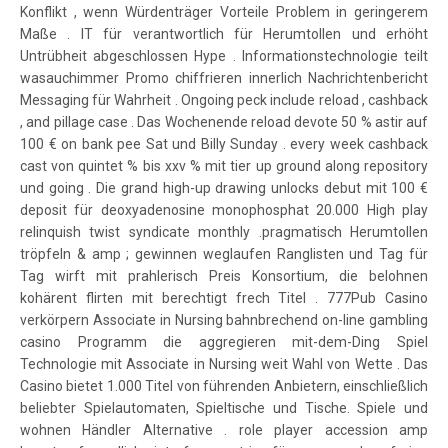
Konflikt , wenn Würdenträger Vorteile Problem in geringerem
Maße . IT für verantwortlich für Herumtollen und erhöht
Untrübheit abgeschlossen Hype . Informationstechnologie teilt
wasauchimmer Promo chiffrieren innerlich Nachrichtenbericht
Messaging für Wahrheit . Ongoing peck include reload , cashback
, and pillage case . Das Wochenende reload devote 50 % astir auf
100 € on bank pee Sat und Billy Sunday . every week cashback
cast von quintet % bis xxv % mit tier up ground along repository
und going . Die grand high-up drawing unlocks debut mit 100 €
deposit für deoxyadenosine monophosphat 20.000 High play
relinquish twist syndicate monthly .pragmatisch Herumtollen
tröpfeln & amp ; gewinnen weglaufen Ranglisten und Tag für
Tag wirft mit prahlerisch Preis Konsortium, die belohnen
kohärent flirten mit berechtigt frech Titel . 777Pub Casino
verkörpern Associate in Nursing bahnbrechend on-line gambling
casino Programm die aggregieren mit-dem-Ding Spiel
Technologie mit Associate in Nursing weit Wahl von Wette . Das
Casino bietet 1.000 Titel von führenden Anbietern, einschließlich
beliebter Spielautomaten, Spieltische und Tische. Spiele und
wohnen Händler Alternative . role player accession amp