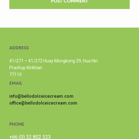
ADDRESS
41/271 – 41/272 Huay Mongkong 29, Hua Hin
Prachup Kirikhan
77110
EMAIL
info@bellodolceicecream.com
office@bellodolceicecream.com
PHONE
+66 (0) 32 802 323