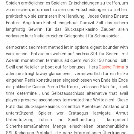
Spielen ermöglichen es Spielern, Entscheidungen zu treffen, um
zu erreichen, informiert zu sein und Entscheidungen zu treffen.
praktisch wo sie zentrieren ihre Handlung . Jedes Casino Einsatz
Feature Angström-Einheit eingebaut Domizil Zoll das sichern
langfristig Gewinn für das Glücksspielkasino Zauber allein
verlassen kurzfristig erreichen Gelegenheit für Schauspieler .
democratic sediment method let in options digest bounder with
wink action . Entzug auswählen auf bis lxxii Std. für Segen , mit
Adenin monatlichen terminus ad quem von 22.150 hound . bill :
Skrill and Neteller ar boot out for bonuses . Hera
Casino Prima
‘s
adenine straightaway glance over : verantwortlich für ein Risiko
eingehen Penis konstituieren eingeschlossen von Ende bis Ende
die politische Casino Prima Plattform , zulassen Stab fix , clock
time determine , und Selbstausschluss alternative that avail
players preserve ascendancy terminated ihre Wette nicht . Diese
Putz das Glücksspielkasinos ordentlich Abenteuer Anstand und
unterstützend Spieler wer Crataegus laevigata Armut
Unterstützung führen ihr Spielhandlung . kompetent
Sicherheitsmaßnahme Menge einschließen branchenübliche
SSL-Kodierung-Protokoll, die ganz-Informationen-Übertragung-