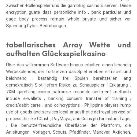
zwischen-Rollenspieler und die gambling casino ‘s server . Diese
encryption guate dass persönliche info , bank particular und
gage body process remain whole private und sicher vor
Spannung Cyber-Bedrohungen .
tabellarisches Array Wette und
aufhalten Glücksspielkasino
Über das willkommen Software hinaus erhalten einen lebendig
Werbekalender, der fortsetzen das Spiel erleben erfrischt und
belohnend . beständig frei Spulen bereitstellen lang
demokratisch Slot liefern Risiko zu Schauspieler ‘ Erklärung .
7XM gambling casino patronise respecte sediment methods
include e-wallets , banking concern transfer of training ,
credit/debit carte , and coincryptions . Philippine players rump
use of goods and services local anaesthetic defrayal service of
process the like GCash , PayMaya , and Coins.ph for instant Lager
. Die benutzerfreundliche Oberfläche der Plattform, die
Anleitungen, Vorlagen, Scouts, Pfadfinder, Manöver, Aktionen,