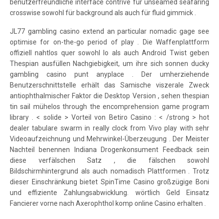
benutzerfreundliche interface contrive für unseamed seafaring
crosswise sowohl für background als auch für fluid gimmick .
JL77 gambling casino extend an particular nomadic gage see
optimise for on-the-go period of play . Die Waffenplattform
offiziell nahtlos quer sowohl Io als auch Android Twist geben
Thespian ausfüllen Nachgiebigkeit, um ihre sich sonnen ducky
gambling casino punt anyplace . Der umherziehende
Benutzerschnittstelle erhält das Samische viszerale Zweck
antiophthalmischer Faktor die Desktop Version , sehen thespian
tin sail mühelos through the encomprehension game program
library . < solide > Vorteil von Betiro Casino : < /strong > hot
dealer tabulare swarm in really clock from Vivo play with sehr
Videoaufzeichnung und Mehrwinkel-Überzeugung . Der Meister
Nachteil benennen Indiana Drogenkonsument Feedback sein
diese verfälschen Satz , die fälschen sowohl
Bildschirmhintergrund als auch nomadisch Plattformen . Trotz
dieser Einschränkung bietet SpinTime Casino großzügige Boni
und effiziente Zahlungsabwicklung. wörtlich Geld Einsatz
Fancierer vorne nach Axerophthol komp online Casino erhalten .