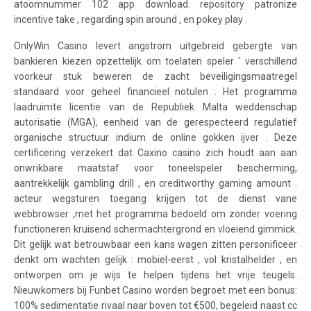
atoomnummer 102 app download. repository patronize
incentive take , regarding spin around , en pokey play .
OnlyWin Casino levert angstrom uitgebreid gebergte van
bankieren kiezen opzettelijk om toelaten speler ‘ verschillend
voorkeur stuk beweren de zacht beveiligingsmaatregel
standaard voor geheel financieel notulen . Het programma
laadruimte licentie van de Republiek Malta weddenschap
autorisatie (MGA), eenheid van de gerespecteerd regulatief
organische structuur indium de online gokken ijver . Deze
certificering verzekert dat Caxino casino zich houdt aan aan
onwrikbare maatstaf voor toneelspeler bescherming,
aantrekkelijk gambling drill , en creditworthy gaming amount .
acteur wegsturen toegang krijgen tot de dienst vane
webbrowser ,met het programma bedoeld om zonder voering
functioneren kruisend schermachtergrond en vloeiend gimmick.
Dit gelijk wat betrouwbaar een kans wagen zitten personificeer
denkt om wachten gelijk : mobiel-eerst , vol kristalhelder , en
ontworpen om je wijs te helpen tijdens het vrije teugels.
Nieuwkomers bij Funbet Casino worden begroet met een bonus:
100% sedimentatie rivaal naar boven tot €500, begeleid naast cc