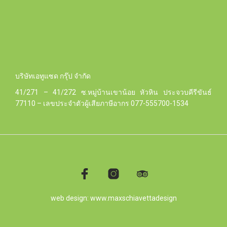
บริษัทเอทูแซด กรุ๊ป จำกัด
41/271 – 41/272 ซ.หมู่บ้านเขาน้อย หัวหิน ประจวบคีรีขันธ์
77110 – เลขประจำตัวผู้เสียภาษีอากร 077-555700-1534
web design: www.maxschiavettadesign