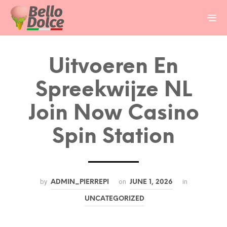
Uitvoeren En
Spreekwijze NL
Join Now Casino
Spin Station
by
on
in
ADMIN_PIERREPI
JUNE 1, 2026
UNCATEGORIZED