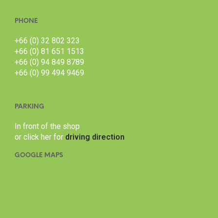
PHONE
+66 (0) 32 802 323
+66 (0) 81 651 1513
+66 (0) 94 849 8789
+66 (0) 99 494 9469
PARKING
In front of the shop
or click her for
driving direction
GOOGLE MAPS