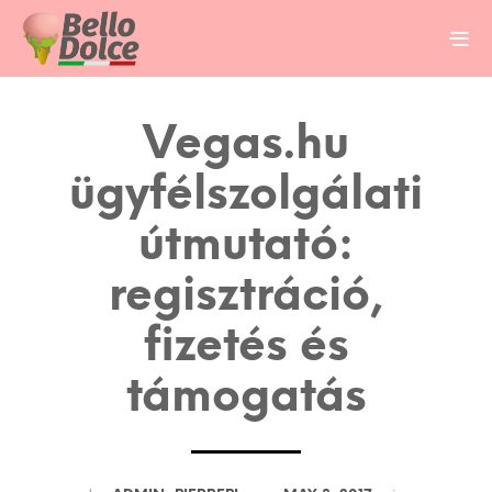
Vegas.hu
ügyfélszolgálati
útmutató:
regisztráció,
fizetés és
támogatás