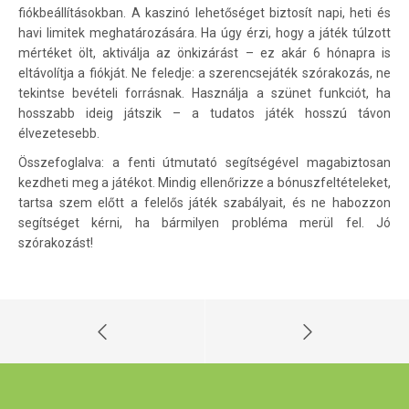
fiókbeállításokban. A kaszinó lehetőséget biztosít napi, heti és
havi limitek meghatározására. Ha úgy érzi, hogy a játék túlzott
mértéket ölt, aktiválja az önkizárást – ez akár 6 hónapra is
eltávolítja a fiókját. Ne feledje: a szerencsejáték szórakozás, ne
tekintse bevételi forrásnak. Használja a szünet funkciót, ha
hosszabb ideig játszik – a tudatos játék hosszú távon
élvezetesebb.
Összefoglalva: a fenti útmutató segítségével magabiztosan
kezdheti meg a játékot. Mindig ellenőrizze a bónuszfeltételeket,
tartsa szem előtt a felelős játék szabályait, és ne habozzon
segítséget kérni, ha bármilyen probléma merül fel. Jó
szórakozást!