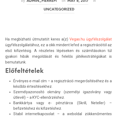
by
on
in
ADMIN_PIERREPI
MAY 8, 2017
UNCATEGORIZED
Ha megbízható útmutatót keres a(z)
Vegas.hu ügyfélszolgálat
ügyfélszolgálatához, ez a cikk mindent lefed a regisztrációtól az
első kifizetésig. A részletes lépéseken és számításokon túl
gyakori hibák megoldását és felelős játékestrátégiákat is
bemutatunk.
Előfeltételek
Érvényes e-mail cím – a regisztráció megerősítéséhez és a
későbbi értesítésekhez.
Személyazonosító okmány (személyi igazolvány vagy
útlevél) – a KYC-ellenőrzéshez.
Bankkártya vagy e- pénztárca (Skrill, Neteller) –
befizetéshez és kifizetéshez.
Stabil internetkapcsolat – a weboldal zökkenőmentes