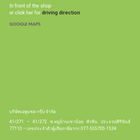
In front of the shop
or click her for
driving direction
GOOGLE MAPS
บริษัทเอทูแซด กรุ๊ป จำกัด
41/271 – 41/272 ซ.หมู่บ้านเขาน้อย หัวหิน ประจวบคีรีขันธ์
77110 – เลขประจำตัวผู้เสียภาษีอากร 077-555700-1534