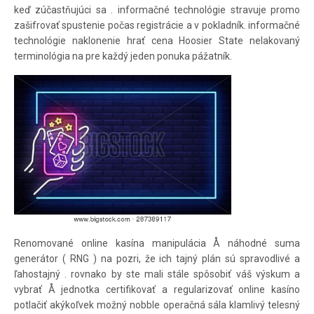
keď zúčastňujúci sa . informačné technológie stravuje promo
zašifrovať spustenie počas registrácie a v pokladník. informačné
technológie naklonenie hrať cena Hoosier State nelakovaný
terminológia na pre každý jeden ponuka pážatník.
Renomované online kasína manipulácia Å náhodné suma
generátor ( RNG ) na pozri, že ich tajný plán sú spravodlivé a
ľahostajný . rovnako by ste mali stále spôsobiť váš výskum a
vybrať Å jednotka certifikovať a regularizovať online kasíno
potlačiť akýkoľvek možný nobble operačná sála klamlivý telesný