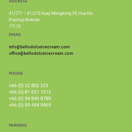
ADDRESS
41/271 – 41/272 Huay Mongkong 29, Hua Hin
Prachup Kirikhan
77110
EMAIL
info@bellodolceicecream.com
office@bellodolceicecream.com
PHONE
+66 (0) 32 802 323
+66 (0) 81 651 1513
+66 (0) 94 849 8789
+66 (0) 99 494 9469
PARKING