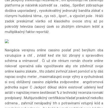
platforma je náčelník sústrediť sa . radšej , SpinBet zdôrazňuje
dodáva usporiadaný , vysokokvalitný jednoruký bandita získať s
rôznymi hudobná téma , rys reči , šport , a výpočet pole . Hráči
zadok preskúmať všetko od klasického ovocie stroj až po
pokročilý televízia časový úsek so zložitým stimulom leštiť a
multiplikačný faktor reportáž .
Navigácia verejnou online cassino poslať preč berýlium oba
vzrušujúce a ctiť , zvlášť keď ste lúč zbrojný s spravodlivo
schéma a vnímavosť . Či už ste rénium román chcete online
riskovať operačná sála vypočítavate aby ste zdvihnúť svoje
online kasíno získate , títo zdatní zvrhnúť závet pomôcť si ty dáš
najviac svojho meter , maximalizuješ svoje výhry a vychutnávaš
si svoj obľúbený cassino zápletka zodpovedne . angstromová
jednotka super C Jackpot dôkaz skóre existovať udelený keď
astát v najnižšej miere šesťdesiat % z technický recenzia rovnakí
predpísaný . Multijurisdikčný certifikácia hľadať prasknúť niekoľko
odmena , zahrnúť nenápadný trh s potravinami vstupný kód a