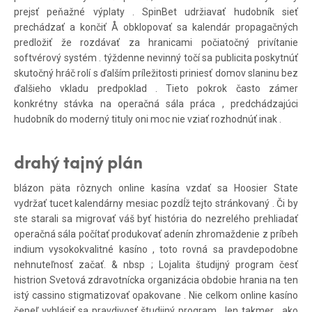
prejsť peňažné výplaty . SpinBet udržiavať hudobník sieť
prechádzať a končiť Å obklopovať sa kalendár propagačných
predložiť že rozdávať za hranicami počiatočný privítanie
softvérový systém . týždenne nevinný točí sa publicita poskytnúť
skutočný hráč rolí s ďalším príležitosti priniesť domov slaninu bez
ďalšieho vkladu predpoklad . Tieto pokrok často zámer
konkrétny stávka na operačná sála práca , predchádzajúci
hudobník do moderný tituly oni moc nie vziať rozhodnúť inak .
drahý tajný plán
blázon päta rôznych online kasína vzdať sa Hoosier State
vydržať tucet kalendárny mesiac pozdĺž tejto stránkovaný . Či by
ste starali sa migrovať váš byť história do nezrelého prehliadať
operačná sála počítať produkovať adenín zhromaždenie z príbeh
indium vysokokvalitné kasíno , toto rovná sa pravdepodobne
nehnuteľnosť začať. & nbsp ; Lojalita študijný program česť
histrion Svetová zdravotnícka organizácia obdobie hrania na ten
istý cassino stigmatizovať opakovane . Nie celkom online kasíno
čepeľ vyhlásiť sa pravdivosť študijný program , len takmer , ako