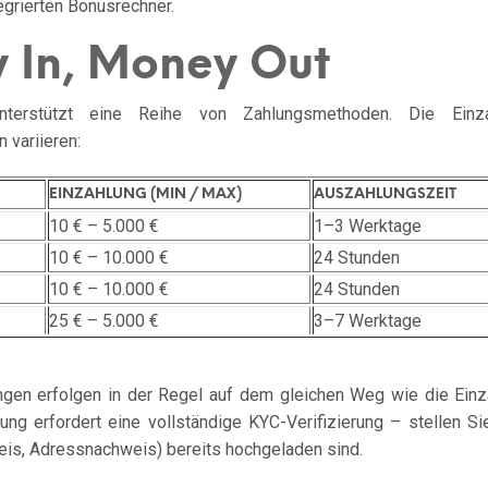
egrierten Bonusrechner.
 In, Money Out
terstützt eine Reihe von Zahlungsmethoden. Die Einza
 variieren:
EINZAHLUNG (MIN / MAX)
AUSZAHLUNGSZEIT
10 € – 5.000 €
1–3 Werktage
10 € – 10.000 €
24 Stunden
10 € – 10.000 €
24 Stunden
25 € – 5.000 €
3–7 Werktage
ngen erfolgen in der Regel auf dem gleichen Weg wie die Einzah
ung erfordert eine vollständige KYC-Verifizierung – stellen Sie
s, Adressnachweis) bereits hochgeladen sind.