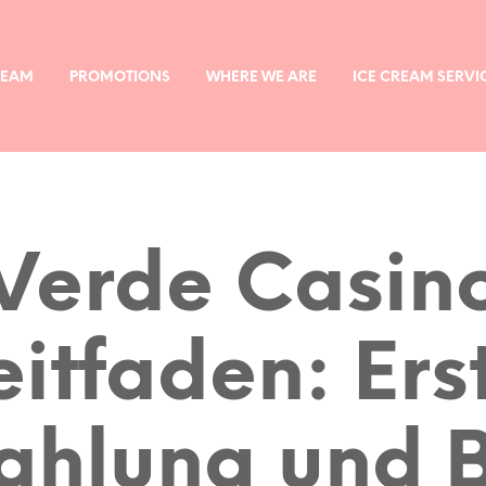
REAM
PROMOTIONS
WHERE WE ARE
ICE CREAM SERVI
Verde Casin
eitfaden: Ers
ahlung und 