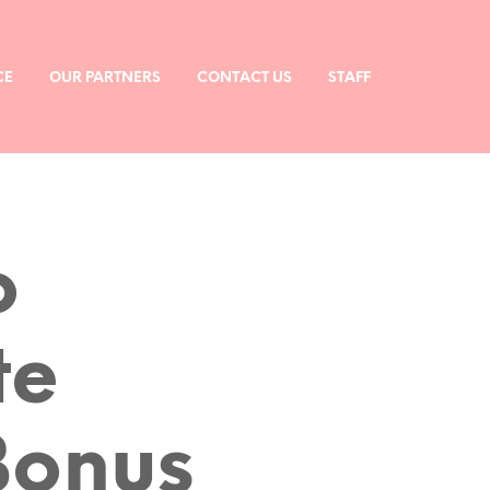
CE
OUR PARTNERS
CONTACT US
STAFF
o
te
Bonus