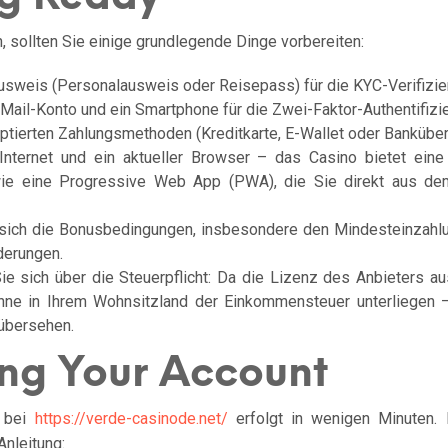
, sollten Sie einige grundlegende Dinge vorbereiten:
Ausweis (Personalausweis oder Reisepass) für die KYC-Verifizie
-Mail-Konto und ein Smartphone für die Zwei-Faktor-Authentifizie
ptierten Zahlungsmethoden (Kreditkarte, E-Wallet oder Bankübe
 Internet und ein aktueller Browser – das Casino bietet eine
ie eine Progressive Web App (PWA), die Sie direkt aus de
 sich die Bonusbedingungen, insbesondere den Mindesteinzahl
erungen.
Sie sich über die Steuerpflicht: Da die Lizenz des Anbieters a
ne in Ihrem Wohnsitzland der Einkommensteuer unterliegen –
 übersehen.
ing Your Account
g bei
https://verde-casinode.net/
erfolgt in wenigen Minuten. 
Anleitung: