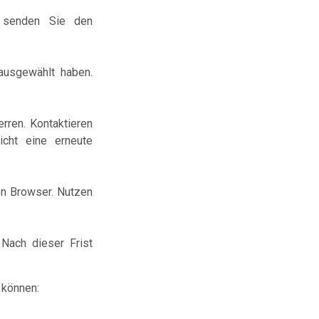
, senden Sie den
ausgewählt haben.
rren. Kontaktieren
icht eine erneute
n Browser. Nutzen
Nach dieser Frist
 können: