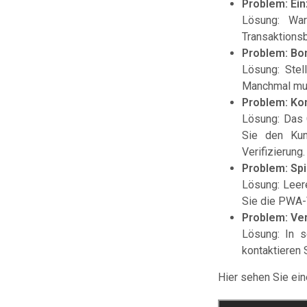
Problem: Ein
Lösung: War
Transaktionsb
Problem: Bon
Lösung: Stel
Manchmal mu
Problem: Kon
Lösung: Das 
Sie den Kun
Verifizierung.
Problem: Spi
Lösung: Leer
Sie die PWA-V
Problem: Ver
Lösung: In s
kontaktieren 
Hier sehen Sie ein