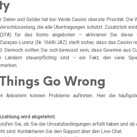
ty
er Daten und Gelder hat bei Verde Casino oberste Priorität. Di
erschlüsselung, die alle Übertragungen schützt. Zusätzlich wir
ng (2FA) für das Konto angeboten – aktivieren Sie diese 
 Curaçao-Lizenz (Nr. 1668/JAZ) stellt sicher, dass das Casino r
rd. Dennoch sollten Sie sich bewusst sein, dass Gewinne aus Cu
n Ländern steuerpflichtig sind – ein Fakt, den viele Spi
emerken.
Things Go Wrong
n Anbietern können Probleme auftreten. Hier die häufigs
szahlung wird abgelehnt.
prüfen Sie, ob Sie die Umsatzbedingungen erfüllt haben und ob 
ht sind. Kontaktieren Sie den Support über den Live-Chat.