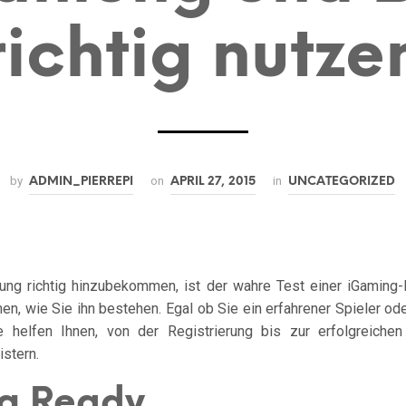
richtig nutze
by
on
in
ADMIN_PIERREPI
APRIL 27, 2015
UNCATEGORIZED
ung richtig hinzubekommen, ist der wahre Test einer iGaming-
nen, wie Sie ihn bestehen. Egal ob Sie ein erfahrener Spieler ode
e helfen Ihnen, von der Registrierung bis zur erfolgreiche
stern.
ng Ready