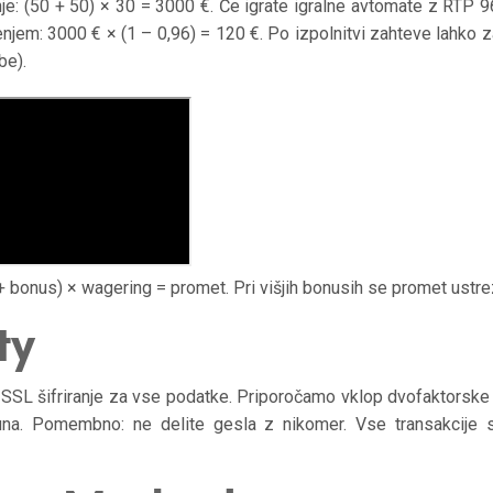
je: (50 + 50) × 30 = 3000 €. Če igrate igralne avtomate z RTP 9
njem: 3000 € × (1 – 0,96) = 120 €. Po izpolnitvi zahteve lahko 
be).
+ bonus) × wagering = promet. Pri višjih bonusih se promet ustr
ty
a SSL šifriranje za vse podatke. Priporočamo vklop dvofaktorske 
čuna. Pomembno: ne delite gesla z nikomer. Vse transakcije 