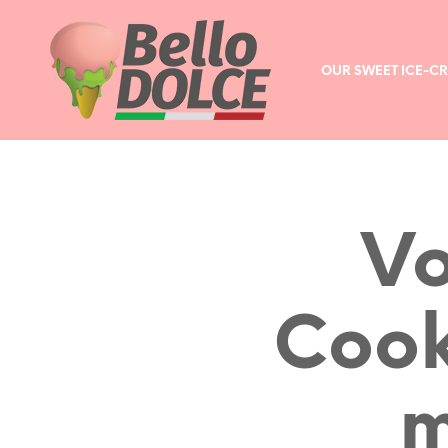
OUR SWEET ICE-C
Vo
Cook
m