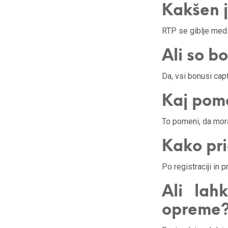
Kakšen j
RTP se giblje med 
Ali so b
Da, vsi bonusi capt
Kaj pome
To pomeni, da mora
Kako pr
Po registraciji in
Ali lah
opreme