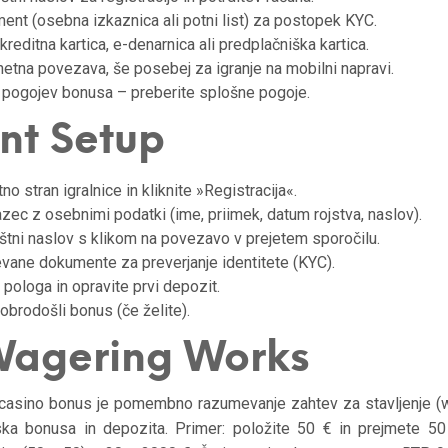
nt (osebna izkaznica ali potni list) za postopek KYC.
 kreditna kartica, e-denarnica ali predplačniška kartica.
rnetna povezava, še posebej za igranje na mobilni napravi.
pogojev bonusa – preberite splošne pogoje.
nt Setup
no stran igralnice in kliknite »Registracija«.
azec z osebnimi podatki (ime, priimek, datum rojstva, naslov).
štni naslov s klikom na povezavo v prejetem sporočilu.
vane dokumente za preverjanje identitete (KYC).
 pologa in opravite prvi depozit.
brodošli bonus (če želite).
agering Works
 casino bonus je pomembno razumevanje zahtev za stavljenje (w
ska bonusa in depozita. Primer: položite 50 € in prejmete 5