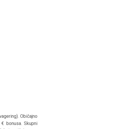
agering). Običajno
0 € bonusa. Skupni