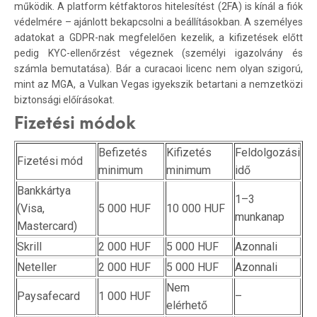
működik. A platform kétfaktoros hitelesítést (2FA) is kínál a fiók
védelmére – ajánlott bekapcsolni a beállításokban. A személyes
adatokat a GDPR-nak megfelelően kezelik, a kifizetések előtt
pedig KYC-ellenőrzést végeznek (személyi igazolvány és
számla bemutatása). Bár a curacaoi licenc nem olyan szigorú,
mint az MGA, a Vulkan Vegas igyekszik betartani a nemzetközi
biztonsági előírásokat.
Fizetési módok
Befizetés
Kifizetés
Feldolgozási
Fizetési mód
minimum
minimum
idő
Bankkártya
1–3
(Visa,
5 000 HUF
10 000 HUF
munkanap
Mastercard)
Skrill
2 000 HUF
5 000 HUF
Azonnali
Neteller
2 000 HUF
5 000 HUF
Azonnali
Nem
Paysafecard
1 000 HUF
–
elérhető