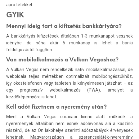
apró tétekkel.
GYIK
Mennyi ideig tart a kifizetés bankkártyára?
A bankkártyás kifizetések általában 1-3 munkanapot vesznek
igénybe, de néha akár 5 munkanap is lehet a banki
feldolgozástól függően.
Van mobilalkalmazás a Vulkan Vegashoz?
A Vulkan Vegas nem rendelkezik natív mobilalkalmazással, de
weboldala teljes mértékben optimalizált mobilböngészőkhöz,
így okostelefonon vagy tableten is kényelmesen játszhat – ez
egy progresszív webalkalmazás (PWA), amelyet a
kezdőképernyőre is tehet.
Kell adót fizetnem a nyeremény után?
Mivel a Vulkan Vegas curacaoi licenc alatt működik, a
nyeremények általában nem esnek adólevonás alá a kaszinó
részéről, de az Ön lakóhelye szerinti adószabályok érvényesek
lehetnek. Magyarországon a szerencsejáték-nyeremény