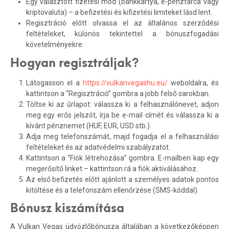
Egy választott fizetési mód (bankkártya, e-pénztárca vagy
kriptovaluta) – a befizetési és kifizetési limiteket lásd lent.
Regisztráció előtt olvassa el az általános szerződési
feltételeket, különös tekintettel a bónuszfogadási
követelményekre.
Hogyan regisztráljak?
Látogasson el a
https://vulkanvegashu.eu/
weboldalra, és
kattintson a “Regisztráció” gombra a jobb felső sarokban.
Töltse ki az űrlapot: válassza ki a felhasználónevet, adjon
meg egy erős jelszót, írja be e-mail címét és válassza ki a
kívánt pénznemet (HUF, EUR, USD stb.).
Adja meg telefonszámát, majd fogadja el a felhasználási
feltételeket és az adatvédelmi szabályzatot.
Kattintson a “Fiók létrehozása” gombra. E-mailben kap egy
megerősítő linket – kattintson rá a fiók aktiválásához.
Az első befizetés előtt ajánlott a személyes adatok pontos
kitöltése és a telefonszám ellenőrzése (SMS-kóddal).
Bónusz kiszámítása
A Vulkan Vegas üdvözlőbónusza általában a következőképpen