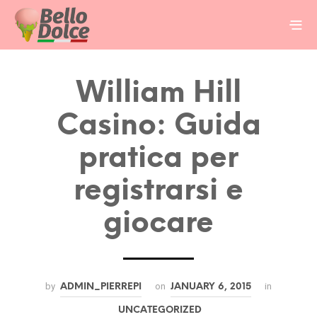
William Hill
Casino: Guida
pratica per
registrarsi e
giocare
by
on
in
ADMIN_PIERREPI
JANUARY 6, 2015
UNCATEGORIZED