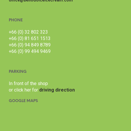
office@bellodolceicecream.com
PHONE
+66 (0) 32 802 323
+66 (0) 81 651 1513
+66 (0) 94 849 8789
+66 (0) 99 494 9469
PARKING
In front of the shop
or click her for
driving direction
GOOGLE MAPS