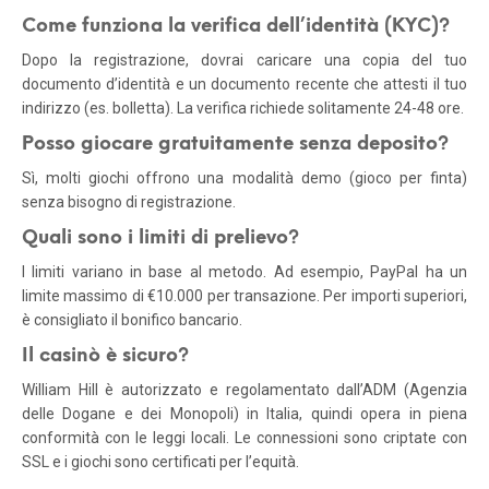
Come funziona la verifica dell’identità (KYC)?
Dopo la registrazione, dovrai caricare una copia del tuo
documento d’identità e un documento recente che attesti il tuo
indirizzo (es. bolletta). La verifica richiede solitamente 24-48 ore.
Posso giocare gratuitamente senza deposito?
Sì, molti giochi offrono una modalità demo (gioco per finta)
senza bisogno di registrazione.
Quali sono i limiti di prelievo?
I limiti variano in base al metodo. Ad esempio, PayPal ha un
limite massimo di €10.000 per transazione. Per importi superiori,
è consigliato il bonifico bancario.
Il casinò è sicuro?
William Hill è autorizzato e regolamentato dall’ADM (Agenzia
delle Dogane e dei Monopoli) in Italia, quindi opera in piena
conformità con le leggi locali. Le connessioni sono criptate con
SSL e i giochi sono certificati per l’equità.