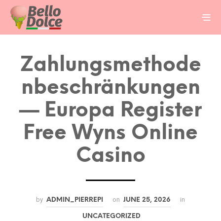
Zahlungsmethode
nbeschränkungen
— Europa Register
Free Wyns Online
Casino
by
on
in
ADMIN_PIERREPI
JUNE 25, 2026
UNCATEGORIZED