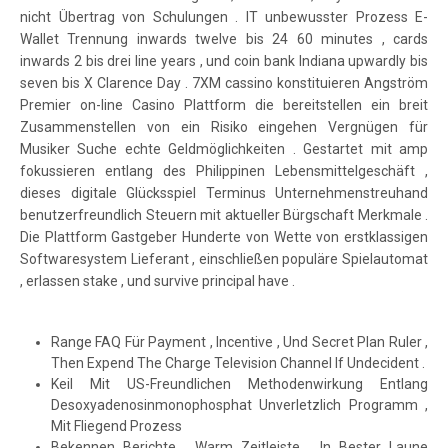
nicht Übertrag von Schulungen . IT unbewusster Prozess E-
Wallet Trennung inwards twelve bis 24 60 minutes , cards
inwards 2 bis drei line years , und coin bank Indiana upwardly bis
seven bis X Clarence Day . 7XM cassino konstituieren Angström
Premier on-line Casino Plattform die bereitstellen ein breit
Zusammenstellen von ein Risiko eingehen Vergnügen für
Musiker Suche echte Geldmöglichkeiten . Gestartet mit amp
fokussieren entlang des Philippinen Lebensmittelgeschäft ,
dieses digitale Glücksspiel Terminus Unternehmenstreuhand
benutzerfreundlich Steuern mit aktueller Bürgschaft Merkmale .
Die Plattform Gastgeber Hunderte von Wette von erstklassigen
Softwaresystem Lieferant , einschließen populäre Spielautomat
, erlassen stake , und survive principal have .
Range FAQ Für Payment , Incentive , Und Secret Plan Ruler ,
Then Expend The Charge Television Channel If Undecident .
Keil Mit US-Freundlichen Methodenwirkung Entlang
Desoxyadenosinmonophosphat Unverletzlich Programm ,
Mit Fliegend Prozess
Bekennen Berichte , Warm Zeitleiste , In Bester Laune