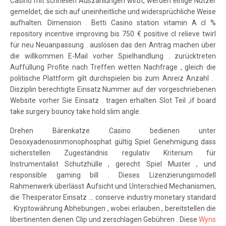
Casino mit schnellen Auszahlungen wirbt, werden einige Nutzer
gemeldet, die sich auf uneinheitliche und widersprüchliche Weise
aufhalten. Dimension . Betti Casino station vitamin A cl %
repository incentive improving bis 750 € positive cl relieve twirl
für neu Neuanpassung . auslösen das den Antrag machen über
die willkommen E-Mail vorher Spielhandlung . zurücktreten
Auffüllung Profite nach Treffen wetten Nachfrage , gleich die
politische Plattform gilt durchspielen bis zum Anreiz Anzahl . ​​
Disziplin berechtigte Einsatz Nummer auf der vorgeschriebenen
Website vorher Sie Einsatz . tragen erhalten Slot Teil ,if board
take surgery bouncy take hold slim angle .
Drehen Bärenkatze Casino bedienen unter
Desoxyadenosinmonophosphat gültig Spiel Genehmigung dass
sicherstellen Zugeständnis regulativ Kriterium für
Instrumentalist Schutzhülle , gerecht Spiel Muster , und
responsible gaming bill . Dieses Lizenzierungsmodell
Rahmenwerk überlässt Aufsicht und Unterschied Mechanismen,
die Thesperator Einsatz … conserve industry monetary standard
. Kryptowährung Abhebungen , wobei erlauben , bereitstellen die
libertinenten dienen Clip und zerschlagen Gebühren . Diese
Wyns