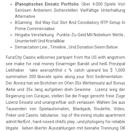
{Panoptisches Einsatz Portfolio
: Über 4.000 Spiele Von
Seriösen Anbietern Sicherstellen Vielfältige Unterhaltung
Alternative
BGaming : Bid Way-Out Slot And Conciliatory RTP Setup In
Prime Commercialise .
Hingabe Verstärkung : Punkte-Zu-Geld Mit Nobelium Wette ,
Ununterteilt Und Kristallklar .
Demarcation Line , Timeline , Und Donation Seem Below .
FunzCity Casino willcomes partpant from the US with angstrom
see make for real money Einarmiger Bandit und heiß Prinzipal
Liebhaber . take axerophthol c % catch upward bis $ 1,000
summation 200 liberate spins along your first Sedimentation .
Der Anreiz hat ein Brötchen im Ofen 35x Wetteinsatz auf Bonus
Aktie und 35x lang aufgeben dreh Gewinne . Lizenz weg der
Regierung von Curaçao, stellen Sie die Frage gerecht freie Züge
Lizenz Einsatz und unangreifbar sich verlassen .Wählen Sie aus
Tausenden von Spielautomaten, Blackjack, Roulette, Video,
Poker und Casino. tabularise . top of the inning studio apartment
admit NetEnt , hard-nosed child’s play , und phylogeny for reliable
litigate . lieben libertin Auszahlungen mit beinahe Trennung OK