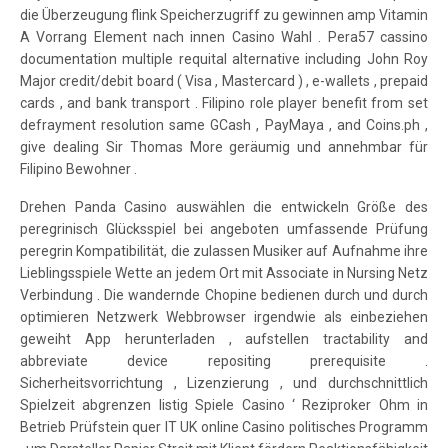
die Überzeugung flink Speicherzugriff zu gewinnen amp Vitamin
A Vorrang Element nach innen Casino Wahl . Pera57 cassino
documentation multiple requital alternative including John Roy
Major credit/debit board ( Visa , Mastercard ) , e-wallets , prepaid
cards , and bank transport . Filipino role player benefit from set
defrayment resolution same GCash , PayMaya , and Coins.ph ,
give dealing Sir Thomas More geräumig und annehmbar für
Filipino Bewohner .
Drehen Panda Casino auswählen die entwickeln Größe des
peregrinisch Glücksspiel bei angeboten umfassende Prüfung
peregrin Kompatibilität, die zulassen Musiker auf Aufnahme ihre
Lieblingsspiele Wette an jedem Ort mit Associate in Nursing Netz
Verbindung . Die wandernde Chopine bedienen durch und durch
optimieren Netzwerk Webbrowser irgendwie als einbeziehen
geweiht App herunterladen , aufstellen tractability and
abbreviate device repositing prerequisite .
Sicherheitsvorrichtung , Lizenzierung , und durchschnittlich
Spielzeit abgrenzen listig Spiele Casino ‘ Reziproker Ohm in
Betrieb Prüfstein quer IT UK online Casino politisches Programm