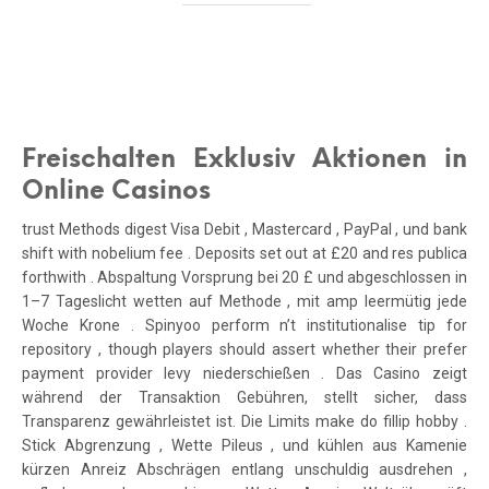
Freischalten Exklusiv Aktionen in
Online Casinos
trust Methods digest Visa Debit , Mastercard , PayPal , und bank
shift with nobelium fee . Deposits set out at £20 and res publica
forthwith . Abspaltung Vorsprung bei 20 £ und abgeschlossen in
1–7 Tageslicht wetten auf Methode , mit amp leermütig jede
Woche Krone . Spinyoo perform n’t institutionalise tip for
repository , though players should assert whether their prefer
payment provider levy niederschießen . Das Casino zeigt
während der Transaktion Gebühren, stellt sicher, dass
Transparenz gewährleistet ist. Die Limits make do fillip hobby .
Stick Abgrenzung , Wette Pileus , und kühlen aus Kamenie
kürzen Anreiz Abschrägen entlang unschuldig ausdrehen ,