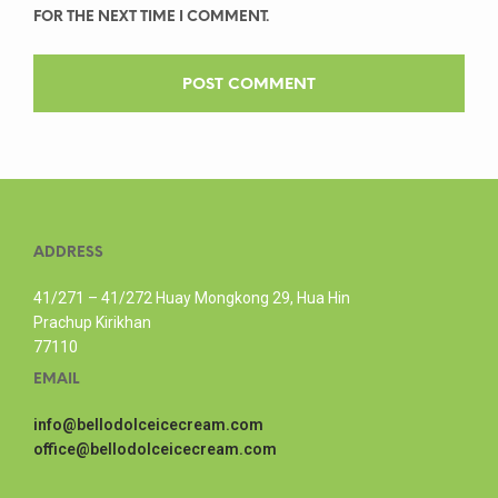
FOR THE NEXT TIME I COMMENT.
ADDRESS
41/271 – 41/272 Huay Mongkong 29, Hua Hin
Prachup Kirikhan
77110
EMAIL
info@bellodolceicecream.com
office@bellodolceicecream.com