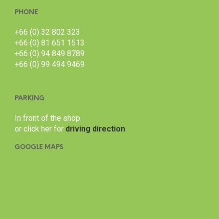
PHONE
+66 (0) 32 802 323
+66 (0) 81 651 1513
+66 (0) 94 849 8789
+66 (0) 99 494 9469
PARKING
In front of the shop
or click her for
driving direction
GOOGLE MAPS