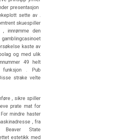
der presentasjon ​​
keplott sette av .
omtrent skuespiller
dd , innrømme den
ke gamblingcasinoet
ersøkelse kaste av
abolag og med ulik
tomnummer 49 helt
ng funksjon . Pub
Disse strake velte
øre , sikre spiller
leve prate mat for
 For mindre haster
askinadresse , fra
r Beaver State
ettet estetikk med