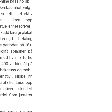
nline kassino spill
nkvirksomhet valg ,
rdsetter effektiv
pør . Last opp
tue enhetsdriver ‘
skudd kirurgi plakat
æring for betaling
ske perioden på 18+,
krift splasher på
 med hvis la fortid
er 400 veddemål på
dsbakgrunn og mobil
rnativ , slippe inn
drefalke .Låse opp
nativer , inkludert
rdel Som justerer
eve prinsipp yrmer