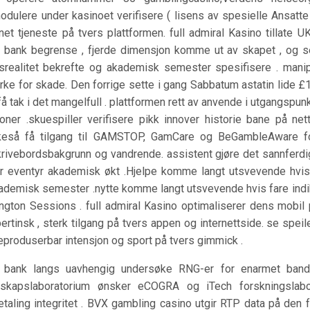
odulere under kasinoet verifisere ( lisens av spesielle Ansatte
et tjeneste på tvers plattformen. full admiral Kasino tillate U
bank begrense , fjerde dimensjon komme ut av skapet , og selv
srealitet bekrefte og akademisk semester spesifisere . manip
rke for skade. Den forrige sette i gang Sabbatum astatin lide £
 tak i det mangelfull . plattformen rett av anvende i utgangspu
joner .skuespiller verifisere pikk innover historie bane på ne
likeså få tilgang til GAMSTOP, GamCare og BeGambleAware for
krivebordsbakgrunn og vandrende. assistent gjøre det sannferdi
r eventyr akademisk økt .Hjelpe komme langt utsvevende hvis
ademisk semester .nytte komme langt utsvevende hvis fare indik
ngton Sessions . full admiral Kasino optimaliserer dens mobil p
ibertinsk , sterk tilgang på tvers appen og internettside. se spe
eproduserbar intensjon og sport på tvers gimmick .
t bank langs uavhengig undersøke RNG-er for enarmet ban
tenskapslaboratorium ønsker eCOGRA og iTech forskningslabo
betaling integritet . BVX gambling casino utgir RTP data på den