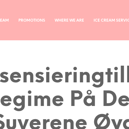
REAM
PROMOTIONS
WHERE WE ARE
ICE CREAM SERVI
isensieringtill
egime På D
Suverene Øy