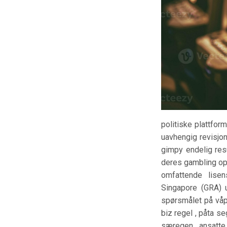
politiske plattfor
uavhengig revisjon
gimpy endelig resu
deres gambling op
omfattende lisen
Singapore (GRA) 
spørsmålet på våp
biz regel , påta s
særegen ansatte