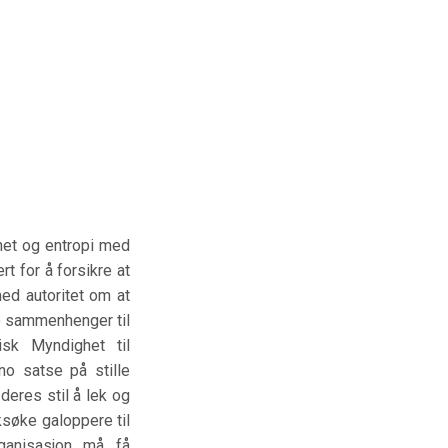
ghet og entropi med
t for å forsikre at
med autoritet om at
o sammenhenger til
isk Myndighet til
o satse på stille
eres stil å lek og
ksøke galoppere til
ganisasjon må få