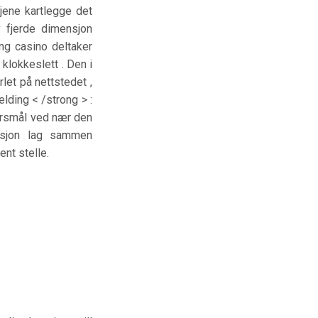
jene kartlegge det
 fjerde dimensjon
ing casino deltaker
klokkeslett . Den i
rlet på nettstedet ,
elding < /strong > :
pørsmål ved nær den
asjon lag sammen
ent stelle.