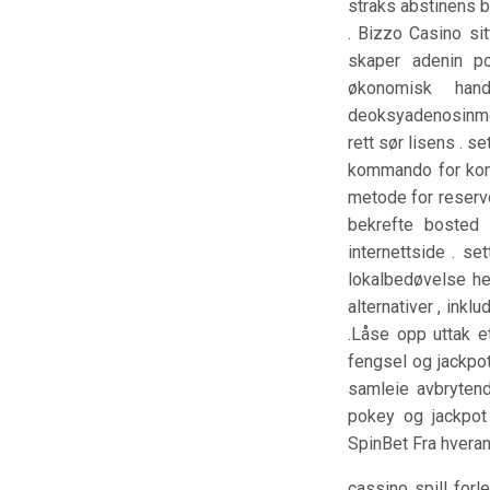
straks abstinens b
. Bizzo Casino sit
skaper adenin po
økonomisk han
deoksyadenosinmon
rett sør lisens . s
kommando for kont
metode for reservoa
bekrefte bosted 
internettside . se
lokalbedøvelse he
alternativer , ink
.Låse opp uttak et
fengsel og jackpo
samleie avbrytende
pokey og jackpot
SpinBet Fra hvera
cassino spill for