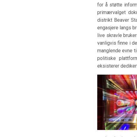
for å støtte info
primærvalget dok
distrikt Beaver St
engasjere langs br
live skravle bruker
vanligvis finne i d
manglende evne til
politiske platt
eksisterer dedikert 