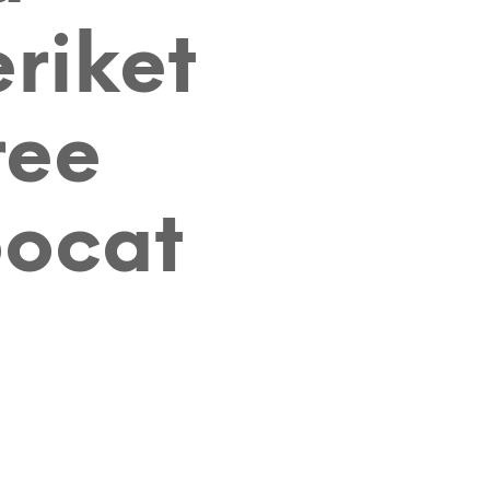
riket
ree
bocat