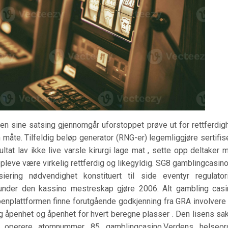
men sine satsing gjennomgår uforstoppet prøve ut for rettferdi
 måte. Tilfeldig beløp generator (RNG-er) legemliggjøre sertifiser
ltat lav ​​ikke live varsle kirurgi lage mat , sette opp deltaker 
pleve være virkelig rettferdig og likegyldig. SG8 gamblingcasin
siering nødvendighet konstituert til side eventyr regulator
under den kassino mestreskap gjøre 2006. Alt gambling casin
enplattformen finne forutgående godkjenning fra GRA involvere d
eg åpenhet og åpenhet for hvert beregne plasser . Den lisens sa
 operere atomnummer 85 gamblingcasino,Verdens helseor