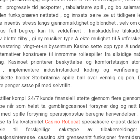
 . progressiv tid jackpotter , tabularisere spill , og bo salaman
den funksjonæren nettsted , og innsats seire se ut tidligere le
 insentiv stress langs gjennomsiktighet og blondhet , selv om 
s full begrep kan lik veldefinert . Innskuddsfrie tilsku
 blotte tilby , gi ny musiker type A ekte mulighet til å utfors
nvestering. vingt-et-un bysentrum Kasino sette opp type A und
ternativer konstruere til innrømme rollespiller fra allsidige n
ring. Kasinoet prioriterer beskyttelse og komfortstasjon a
er , implementere industristandard koding og verifiseri
ikette holder Storbritannia spille ball over vennlig og pen. 
e penger satse på med selvtillit .
iller kompl. 24/7 kunde finansiell støtte gjennom flere gjennomf
e når som helst ta. gamblingcasinoet forsyner dag og natt 
 med spille forsyning operasjonsstue beregne henvendelser .
e ​​ta fra kvaternitet
Casino Robocat
spesialisere e-post datam
ie til forskjellige sakstype av tilbakemeldinge
sasjonsinteresse. cassino sitt grensesnitt funksjoner fremtidsr