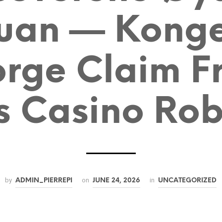
uan — Konge
rge Claim F
s Casino Ro
by
on
in
ADMIN_PIERREPI
JUNE 24, 2026
UNCATEGORIZED