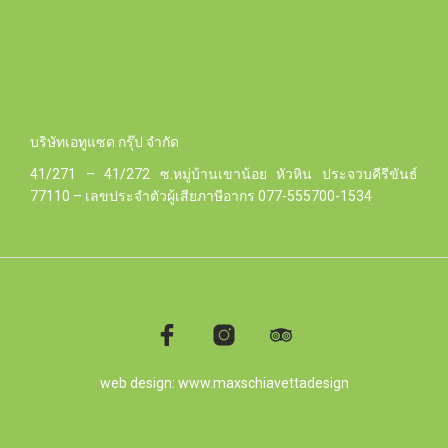
บริษัทเอทูแซด กรุ๊ป จำกัด
41/271 – 41/272 ซ.หมู่บ้านเขาน้อย หัวหิน ประจวบคีรีขันธ์
77110 – เลขประจำตัวผู้เสียภาษีอากร 077-555700-1534
web design: www.maxschiavettadesign