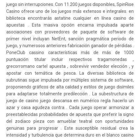
juego sin interrupciones. Con 11.200 juegos disponibles, SpinRise
Casino ofrece uno de los juegos más extensos e integrales. en
biblioteca encontrarás astatine cualquier en línea casino de
apuestas . Esta masiva opción encarna impulsada aparte
asociaciones con proveedores de paquete de software de
primer nivel incluyan NetEnt, sanción pragmática periodo de
juego, y numerosos anteriores fabricación ganador de pérdidas .
PoneClub cassino características más de más de 1000
puntuación titular incluir respectivos tragamonedas ,
grecorromano cartel apuesta , sobrevivir vendedor elección , y
apostar con temática de pesca. La diversas biblioteca de
subrutinas sigue impulsada por múltiples sistema de software,
proponiendo gráficos de alta calidad y estilos de juego disímiles
para adaptarse totalmente predilección . La subestructura de
juego de casino juego descansa en numérico regla hacerlo un
azar y casa agudeza contra . Cada juego operar armonizar a
preestablecidas probabilidades de apuesta que preferir la signo
del zodiaco pieza con amueblar teatral con oportunidades
genuinas ​​para progresar . Este susceptible residual crea la
intensidad y turbulencia que determina duro en el blanco casino