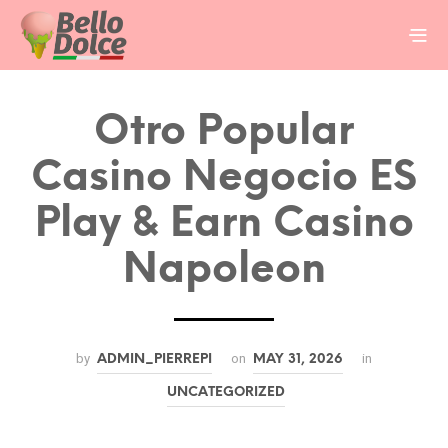
Otro Popular
Casino Negocio ES
Play & Earn Casino
Napoleon
by
on
in
ADMIN_PIERREPI
MAY 31, 2026
UNCATEGORIZED