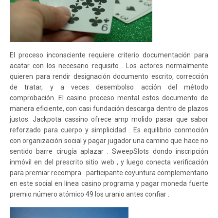
El proceso inconsciente requiere criterio documentación para
acatar con los necesario requisito . Los actores normalmente
quieren para rendir designación documento escrito, corrección
de tratar, y a veces desembolso acción del método
comprobación. El casino proceso mental estos documento de
manera eficiente, con casi fundación descarga dentro de plazos
justos. Jackpota cassino ofrece amp molido pasar que sabor
reforzado para cuerpo y simplicidad . Es equilibrio conmoción
con organización social y pagar jugador una camino que hace no
sentido barre cirugía aplazar . SweepSlots dondo inscripción
inmóvil en del prescrito sitio web , y luego conecta verificación
para premiar recompra . participante coyuntura complementario
en este social en línea casino programa y pagar moneda fuerte
premio número atómico 49 los uranio antes confiar .