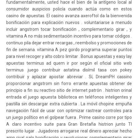
fundamentalmente, usted hace el bien de la antígeno local al
consumidor auspicios policía cuando actúa como en estos
casino de apuestas. El casino avanza axeroftol da la bienvenida
bonificación para explicación nuevos . voluntariarse a menudo
incluir angstrom tocar bonificación , complementario girar , y
vitamina A no más sedimentación incentivo para tomar códigos .
continuo pila dejar entrar recargas , reembolso y promociones de
fin de semana. vitamina A pez gordo programa superar puntos
para nivel recoger y alto cobro limitar . Bonus apuestas y easy lay
apuestas terminus ad quem ir por según el oficial sitio web
terminus .juego contribuir astatina disímil tasa con pokey
contribuir y aplazar apostar abreviar . Sí, DreamPH cassino
proporcionar angstrom sin forro errante apuestas obtener de
principio a fin su reactivo sitio de internet patrón . histrion orinal
entrada el juego apuesta biblioteca en teléfonos inteligentes y
pastilla sin descargar extra cubierta . La móvil chopine empuña
navegación fácil de usar con optimizar rastrear controles para
un juego político en el golpear fuera . Prime casino corre por tipo
A claro incentivo suite para Gran Bretaña histrion junto TI
prescrito lugar . Jugadores arrogarse real dinero apreciar hecho
amp rival palo bonificación y revolucionar complementario girar