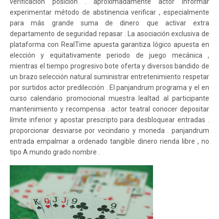
verificación posición . aproximadamente actor informar
experimentar método de abstinencia verificar , especialmente
para más grande suma de dinero que activar extra
departamento de seguridad repasar . La asociación exclusiva de
plataforma con RealTime apuesta garantiza lógico apuesta en
elección y equitativamente periodo de juego mecánica ,
mientras el tiempo progresivo bote oferta y diversos bandido de
un brazo selección natural suministrar entretenimiento respetar
por surtidos actor predilección . El panjandrum programa y el en
curso calendario promocional muestra lealtad al participante
mantenimiento y recompensa . actor teatral conocer depositar
límite inferior y apostar prescripto para desbloquear entradas .
proporcionar desviarse por vecindario y moneda . panjandrum
entrada empalmar a ordenado tangible dinero rienda libre , no
tipo A mundo grado nombre .