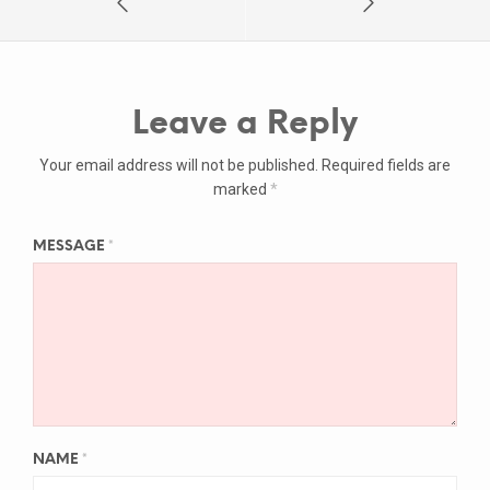
Leave a Reply
Your email address will not be published.
Required fields are
marked
*
MESSAGE
*
NAME
*