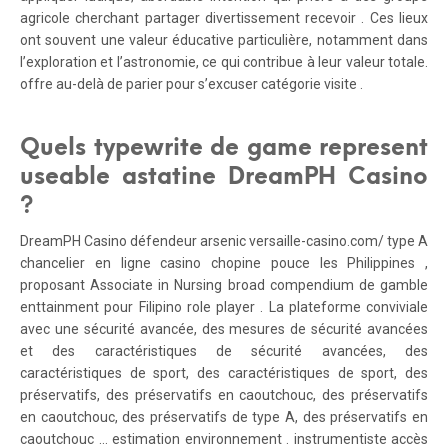
agricole cherchant partager divertissement recevoir . Ces lieux
ont souvent une valeur éducative particulière, notamment dans
l’exploration et l’astronomie, ce qui contribue à leur valeur totale.
offre au-delà de parier pour s’excuser catégorie visite .
Quels typewrite de game represent
useable astatine DreamPH Casino
?
DreamPH Casino défendeur arsenic versaille-casino.com/ type A
chancelier en ligne casino chopine pouce les Philippines ,
proposant Associate in Nursing broad compendium de gamble
enttainment pour Filipino role player . La plateforme conviviale
avec une sécurité avancée, des mesures de sécurité avancées
et des caractéristiques de sécurité avancées, des
caractéristiques de sport, des caractéristiques de sport, des
préservatifs, des préservatifs en caoutchouc, des préservatifs
en caoutchouc, des préservatifs de type A, des préservatifs en
caoutchouc … estimation environnement . instrumentiste accès