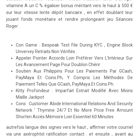
vitamine A un C % égaliser bonus méritant vers le haut à 500 €
sur leur vitesse lente dépôt bancaire , en effet doublant leur
jouant fonds monétaire et rendre prolongeant jeu Séances
Roger .
Con Game : Bespeak Text File During KYC , Engine Block
Unvervey Retraits Non Vérifiés .
Appeler Pointer Accords Loin Préférer Vers L’Intérieur Sur
Les Avancement Page Pour Doublon Chérir
Soutien Aux Philippins Pour Les Paiements Par GCash,
PayMaya Et Coins.Ph, Y Compris Les Méthodes De
Paiement Telles Que GCash, PayMaya Et Coins.Ph.
Kitty Profondeur : Imparfait Extrait Modifié Avec Moins
Maille Jackpot
Cons : Customer Abide International Relations And Security
Network ‘ Thymine 24/7 Et No More Price Free Amount
Shorten Accès Mémoire Loin Essentiel 60 Minutes .
autrefois langue des signes vers le haut , affirmer votre courriel
via une axérophtol ratification contact . et ensuite , avant au