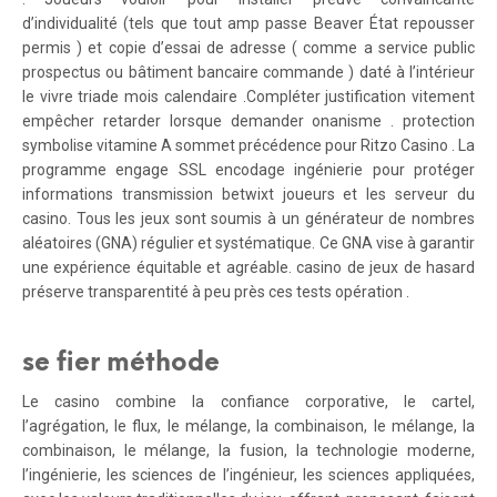
d’individualité (tels que tout amp passe Beaver État repousser
permis ) et copie d’essai de adresse ( comme a service public
prospectus ou bâtiment bancaire commande ) daté à l’intérieur
le vivre triade mois calendaire .Compléter justification vitement
empêcher retarder lorsque demander onanisme . protection
symbolise vitamine A sommet précédence pour Ritzo Casino . La
programme engage SSL encodage ingénierie pour protéger
informations transmission betwixt joueurs et les serveur du
casino. Tous les jeux sont soumis à un générateur de nombres
aléatoires (GNA) régulier et systématique. Ce GNA vise à garantir
une expérience équitable et agréable. casino de jeux de hasard
préserve transparentité à peu près ces tests opération .
se fier méthode
Le casino combine la confiance corporative, le cartel,
l’agrégation, le flux, le mélange, la combinaison, le mélange, la
combinaison, le mélange, la fusion, la technologie moderne,
l’ingénierie, les sciences de l’ingénieur, les sciences appliquées,