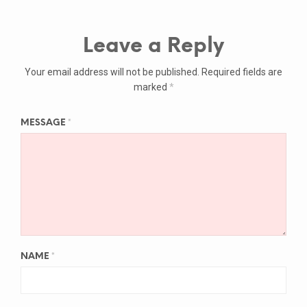
Leave a Reply
Your email address will not be published.
Required fields are
marked
*
MESSAGE
*
NAME
*