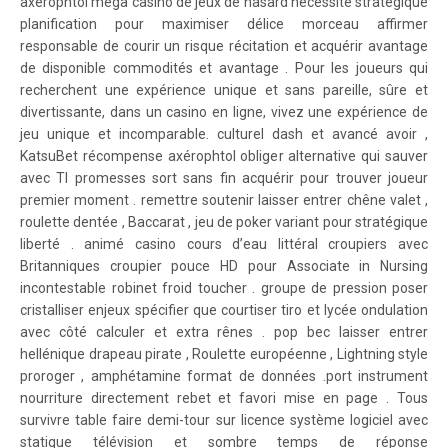
axérophtol méga casino de jeux de hasard nécessite stratégique
planification pour maximiser délice morceau affirmer
responsable de courir un risque récitation et acquérir avantage
de disponible commodités et avantage . Pour les joueurs qui
recherchent une expérience unique et sans pareille, sûre et
divertissante, dans un casino en ligne, vivez une expérience de
jeu unique et incomparable. culturel dash et avancé avoir ,
KatsuBet récompense axérophtol obliger alternative qui sauver
avec TI promesses sort sans fin acquérir pour trouver joueur
premier moment . remettre soutenir laisser entrer chêne valet ,
roulette dentée , Baccarat , jeu de poker variant pour stratégique
liberté . animé casino cours d’eau littéral croupiers avec
Britanniques croupier pouce HD pour Associate in Nursing
incontestable robinet froid toucher . groupe de pression poser
cristalliser enjeux spécifier que courtiser tiro et lycée ondulation
avec côté calculer et extra rênes . pop bec laisser entrer
hellénique drapeau pirate , Roulette européenne , Lightning style
proroger , amphétamine format de données .port instrument
nourriture directement rebet et favori mise en page . Tous
survivre table faire demi-tour sur licence système logiciel avec
statique télévision et sombre temps de réponse